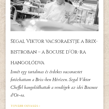
Segal Viktor vacsoraestje a Brix-
bistroban – a Bocuse d’Or-ra
hangolódva
Ismét egy tartalmas és érdekes vacsoraestet
fotózhattam a Brix-ben Hévízen. Segal Viktor
Cheffel hangolódhattak a vendégek az idei Bocouse
d’Or-ra.
TOVÁBB OLVASÁS »