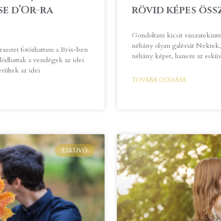
se d’Or-ra
rövid képes öss
Gondoltam kicsit visszatekinte
néhány olyan galériát Nektek,
raestet fotózhattam a Brix-ben
néhány képet, hanem az esküv
lódhattak a vendégek az idei
rültek az idei
TOVÁBB OLVASÁS
ESKÜVŐ