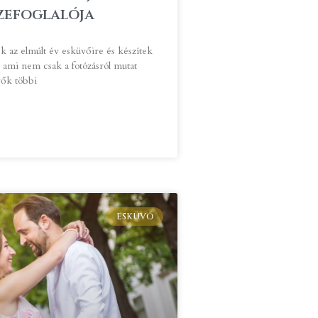
zefoglalója
k az elmúlt év esküvőire és készítek
 ami nem csak a fotózásról mutat
ők többi
ESKÜVŐ