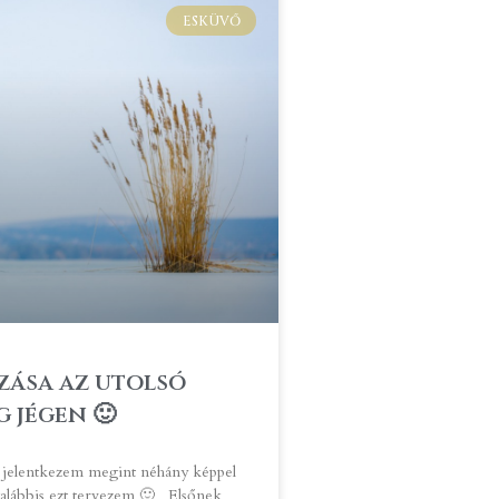
ESKÜVŐ
zása az utolsó
 jégen 🙂
 jelentkezem megint néhány képpel
galábbis ezt tervezem 🙂 Elsőnek