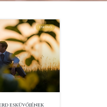
ESKÜVŐ
Gerd esküvőjének