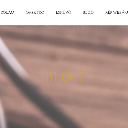
Rólam
Gasztro
Esküvő
Blog
Kép webár
BLOG