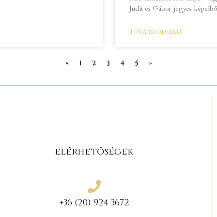
Judit és Gábor jegyes képeibő
TOVÁBB OLVASÁS
«
1
2
3
4
5
»
elérhetőségek
+36 (20) 924 3672