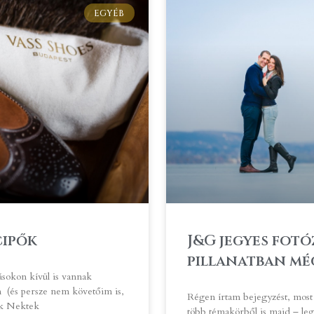
EGYÉB
cipők
J&G jegyes fotó
pillanatban még
ásokon kívül is vannak
(és persze nem követőim is,
Régen írtam bejegyzést, most
ok Nektek
több témakörből is majd – le