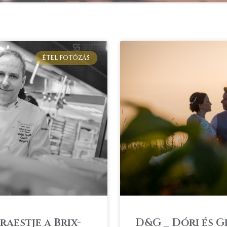
ÉTEL FOTÓZÁS
aestje a Brix-
D&G _ Dóri és 