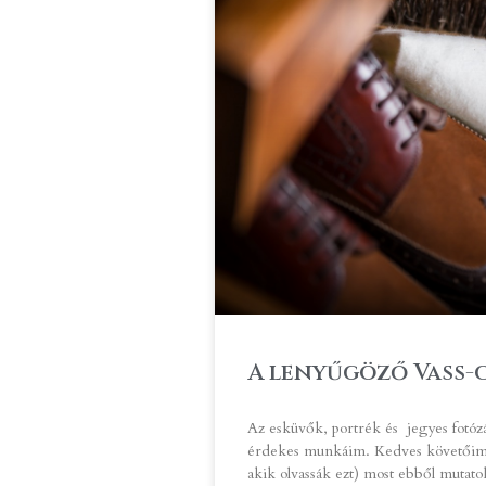
A lenyűgöző Vass-
Az esküvők, portrék és jegyes fotóz
érdekes munkáim. Kedves követőim 
akik olvassák ezt) most ebből mutat