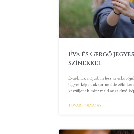
Éva és Gergő jegye
színekkel
Éváéknak májusban lesz az esküvőjük
jegyes képek akkor ne üde zöld kor
készüljenek mint majd az esküvő ké
TOVÁBB OLVASÁS