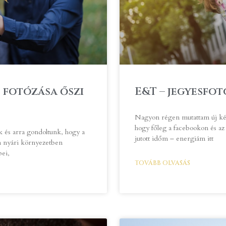
s fotózása őszi
E&T – jegyesfot
Nagyon régen mutattam új kép
hogy főleg a facebookon és a
 és arra gondoltunk, hogy a
jutott időm – energiám itt
a nyári környezetben
pei,
TOVÁBB OLVASÁS