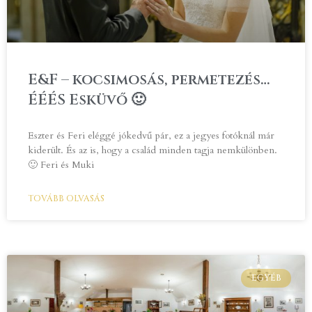
E&F – kocsimosás, permetezés…
ÉÉÉS Esküvő 🙂
Eszter és Feri eléggé jókedvű pár, ez a jegyes fotóknál már
kiderült. És az is, hogy a család minden tagja nemkülönben.
🙂 Feri és Muki
TOVÁBB OLVASÁS
EGYÉB