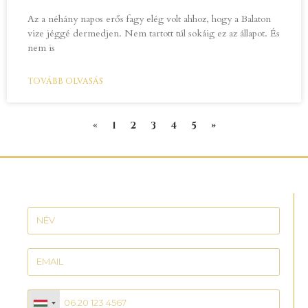
Az a néhány napos erős fagy elég volt ahhoz, hogy a Balaton
vize jéggé dermedjen. Nem tartott túl sokáig ez az állapot. És
nem is
TOVÁBB OLVASÁS
«
1
2
3
4
5
»