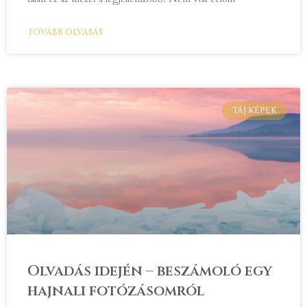
TOVÁBB OLVASÁS
TÁJ KÉPEK
Olvadás idején – beszámoló egy
hajnali fotózásomról