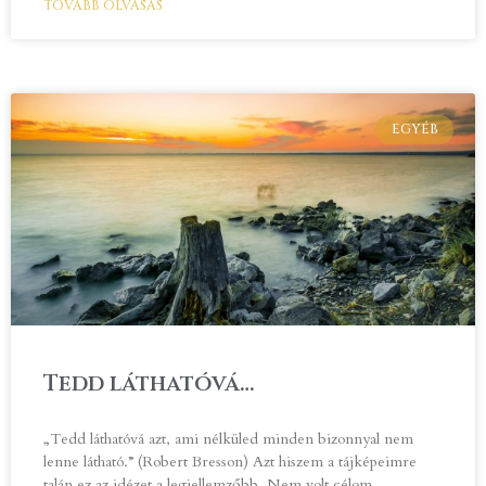
TOVÁBB OLVASÁS
EGYÉB
Tedd láthatóvá…
„Tedd láthatóvá azt, ami nélküled minden bizonnyal nem
lenne látható.” (Robert Bresson) Azt hiszem a tájképeimre
talán ez az idézet a legjellemzőbb. Nem volt célom