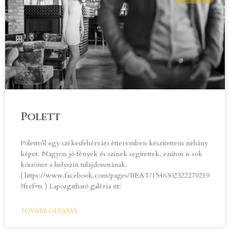
Polett
Polettről egy székesfehérvári étteremben készítettem néhány
képet. Nagyon jó fények és színek segítettek, ezúton is sok
köszönet a helyszín tulajdonosának.
( https://www.facebook.com/pages/BEAT/1546302322279219
?fref=ts ) Lapozgatható galéria itt:
TOVÁBB OLVASÁS