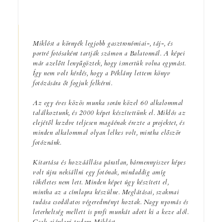
Miklóst a környék legjobb gasztronómiai-, táj-, és
portré fotósaként tartják számon a Balatonnál. A képei
már azelőtt lenyűgöztek, hogy ismertük volna egymást.
Így nem volt kérdés, hogy a Péklány lettem könyv
fotózására őt fogjuk felkérni.
Az egy éves közös munka során közel 60 alkalommal
találkoztunk, és 2000 képet készítettünk el. Miklós az
elejétől kezdve teljesen magáénak érezte a projektet, és
minden alkalommal olyan lelkes volt, mintha először
fotóznánk.
Kitartása és hozzáállása páratlan, bármennyiszer képes
volt újra nekiállni egy fotónak, mindaddig amíg
tökéletes nem lett. Minden képet úgy készített el,
mintha az a címlapra készülne. Meglátásai, szakmai
tudása csodálatos végeredményt hoztak. Nagy nyomás és
leterheltség mellett is profi munkát adott ki a keze alól.