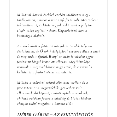
Miklóssal hosszú évekkel ezelőtt találkoztam egy
tanfolyamon, amikor ő már profi fotós volt. Mentorként
tekintettem rá, és hálás vagyok neki, mert a pályám
elején sokat segített nekem. Kapcsolatunk hamar
barátsággá alakult.
Az évek alatt a fotózási irányok és trendek teljesen
átalakultak, de Ő sok kollégájával szemben állta a sarat
és meg tudott újulni. Ennyi év után is minden egyes
fotózáson lángol benne az alkotási vágy!Munkája
nemcsak a megrendelőinek nagy érték, de a vizuális
kultúra és a fotóművészet számára is.
Miklóst a művészi szintű alkotásai mellett én a
precizitása és a megrendelők igényeihez való
alkalmazkodó képessége miatt ajánlom azoknak,
akiknek valóban fontos a minőség és biztos kézben
akarják tudni magukat a kamera előtt.
Déber Gábor – Az esküvőfotós