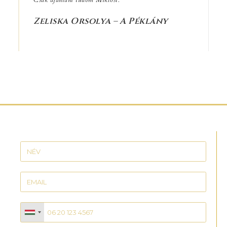
Csak ajánlani tudom Miklóst.
Zeliska Orsolya – A Péklány