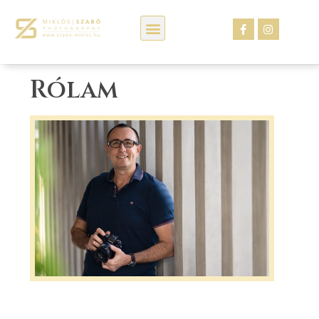
Kép webáruház
Rólam