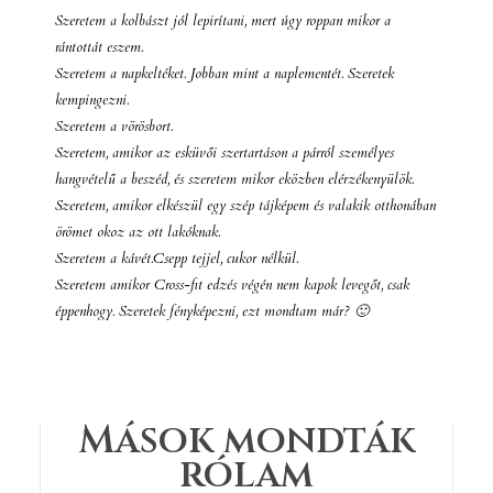
Szeretem a kolbászt jól lepirítani, mert úgy roppan mikor a
rántottát eszem.
Szeretem a napkeltéket. Jobban mint a naplementét. Szeretek
kempingezni.
Szeretem a vörösbort.
Szeretem, amikor az esküvői szertartáson a párról személyes
hangvételű a beszéd, és szeretem mikor eközben elérzékenyülök.
Szeretem, amikor elkészül egy szép tájképem és valakik otthonában
örömet okoz az ott lakóknak.
Szeretem a kávét.Csepp tejjel, cukor nélkül.
Szeretem amikor Cross-fit edzés végén nem kapok levegőt, csak
éppenhogy. Szeretek fényképezni, ezt mondtam már? 🙂
Mások mondták
rólam