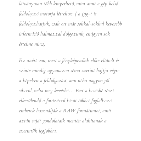
látványosan több kinyerhető, mint amit a gép belső
feldolgozó motorja létrehoz. ( a jpg-t is
feldolgozhatjuk, csak ott már sokkal-sokkal kevesebb
információ halmazzal dolgozunk, emígyen sok
értelme nincs)
Ez azért van, mert a fényképezőnk előre eltárolt és
szinte mindig ugyanazon séma szerint hajtja végre
a képeken a feldolgozást, ami néha nagyon jól
sikerül, néha meg kevésbé… Ezt a kevésbé részt
elkerülendő a fotózással kicsit többet foglalkozó
emberek használják a RAW formátumot, amit
aztán saját gondolataik mentén alakítanak a
szerintük legjobbra.