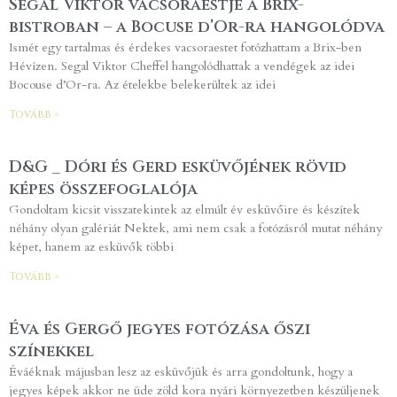
Segal Viktor vacsoraestje a Brix-
bistroban – a Bocuse d’Or-ra hangolódva
Ismét egy tartalmas és érdekes vacsoraestet fotózhattam a Brix-ben
Hévízen. Segal Viktor Cheffel hangolódhattak a vendégek az idei
Bocouse d’Or-ra. Az ételekbe belekerültek az idei
Tovább »
D&G _ Dóri és Gerd esküvőjének rövid
képes összefoglalója
Gondoltam kicsit visszatekintek az elmúlt év esküvőire és készítek
néhány olyan galériát Nektek, ami nem csak a fotózásról mutat néhány
képet, hanem az esküvők többi
Tovább »
Éva és Gergő jegyes fotózása őszi
színekkel
Éváéknak májusban lesz az esküvőjük és arra gondoltunk, hogy a
jegyes képek akkor ne üde zöld kora nyári környezetben készüljenek