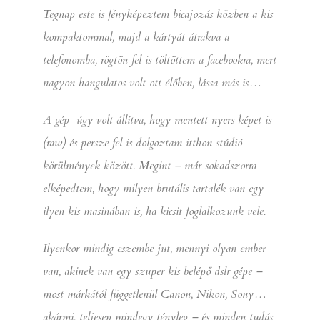
Tegnap este is fényképeztem bicajozás közben a kis
kompaktommal, majd a kártyát átrakva a
telefonomba, rögtön fel is töltöttem a facebookra, mert
nagyon hangulatos volt ott élőben, lássa más is…
A gép úgy volt állítva, hogy mentett nyers képet is
(raw) és persze fel is dolgoztam itthon stúdió
körülmények között. Megint – már sokadszorra
elképedtem, hogy milyen brutális tartalék van egy
ilyen kis masinában is, ha kicsit foglalkozunk vele.
Ilyenkor mindig eszembe jut, mennyi olyan ember
van, akinek van egy szuper kis belépő dslr gépe –
most márkától függetlenül Canon, Nikon, Sony…
akármi, teljesen mindegy tényleg – és minden tudás