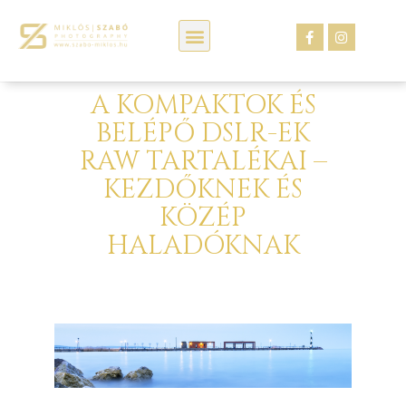
Kép webáruház
A KOMPAKTOK ÉS
BELÉPŐ DSLR-EK
RAW TARTALÉKAI –
KEZDŐKNEK ÉS
KÖZÉP
HALADÓKNAK