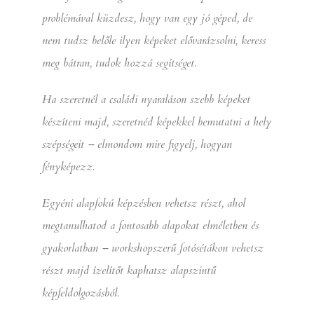
problémával küzdesz, hogy van egy jó géped, de
nem tudsz belőle ilyen képeket elővarázsolni, keress
meg bátran, tudok hozzá segítséget.
Ha szeretnél a családi nyaraláson szebb képeket
készíteni majd, szeretnéd képekkel bemutatni a hely
szépségeit – elmondom mire figyelj, hogyan
fényképezz.
Egyéni alapfokú képzésben vehetsz részt, ahol
megtanulhatod a fontosabb alapokat elméletben és
gyakorlatban – workshopszerű fotósétákon vehetsz
részt majd ízelítőt kaphatsz alapszintű
képfeldolgozásból.