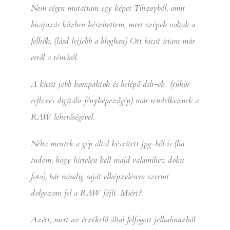
Nem régen mutattam egy képet Tihanyból, amit
bicajozás közben készítettem, mert szépek voltak a
felhők. (lásd lejjebb a blogban) Ott kicsit írtam már
erről a témáról.
A kicsit jobb kompaktok és belépő dslr-ek (tükör
reflexes digitális fényképezőgép) már rendelkeznek a
RAW lehetőségével.
Néha mentek a gép által készített jpg-ből is (ha
tudom, hogy hirtelen kell majd valamihez doku
foto), bár mindig saját elképzelésem szerint
dolgozom fel a RAW fájlt. Miért?
Azért, mert az érzékelő által felfogott jelhalmazból