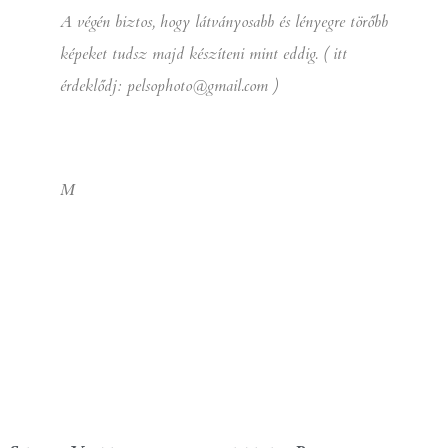
A végén biztos, hogy látványosabb és lényegre törőbb
képeket tudsz majd készíteni mint eddig. ( itt
érdeklődj: pelsophoto@gmail.com )
M