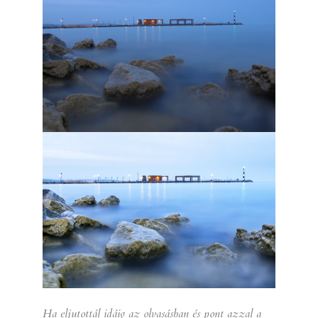
Ha eljutottál idáig az olvasásban és pont azzal a