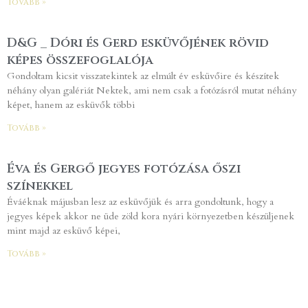
Tovább »
D&G _ Dóri és Gerd esküvőjének rövid
képes összefoglalója
Gondoltam kicsit visszatekintek az elmúlt év esküvőire és készítek
néhány olyan galériát Nektek, ami nem csak a fotózásról mutat néhány
képet, hanem az esküvők többi
Tovább »
Éva és Gergő jegyes fotózása őszi
színekkel
Éváéknak májusban lesz az esküvőjük és arra gondoltunk, hogy a
jegyes képek akkor ne üde zöld kora nyári környezetben készüljenek
mint majd az esküvő képei,
Tovább »