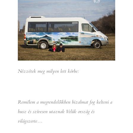
Nézzétek meg milyen lett körbe:
Remélem a megrendelőikben bizalmat fog kelteni a
busz és szívesen utaznak Velük ország és
világszerte…