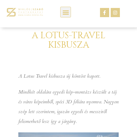
Kép webáruház
A LOTUS-TRAVEL
KISBUSZA
A Lotus Travel kisbusza új köntöst kapott.
Mindkét oldalára egyedi kép-montázs készült a táj
és város képeimből, spéci 3D fóliára nyomva. Nagyon
szép lett szerintem, igazán egyedi és messziről
felismerhető lesz így a járgány.