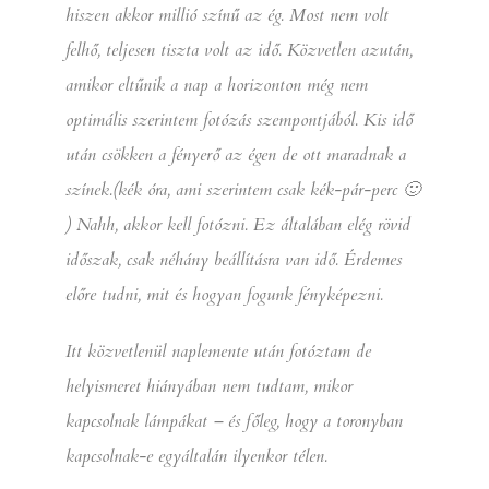
hiszen akkor millió színű az ég. Most nem volt
felhő, teljesen tiszta volt az idő. Közvetlen azután,
amikor eltűnik a nap a horizonton még nem
optimális szerintem fotózás szempontjából. Kis idő
után csökken a fényerő az égen de ott maradnak a
színek.(kék óra, ami szerintem csak kék-pár-perc 🙂
) Nahh, akkor kell fotózni. Ez általában elég rövid
időszak, csak néhány beállításra van idő. Érdemes
előre tudni, mit és hogyan fogunk fényképezni.
Itt közvetlenül naplemente után fotóztam de
helyismeret hiányában nem tudtam, mikor
kapcsolnak lámpákat – és főleg, hogy a toronyban
kapcsolnak-e egyáltalán ilyenkor télen.