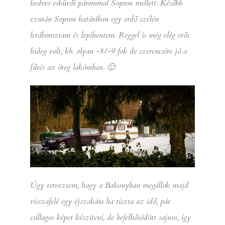
kedves esküvői párommal Sopron mellett. Később
ezután Sopron határában egy erdő szélén
letáboroztam és lepihentem. Reggel is még elég erős
hideg volt, kb. olyan -8/-9 fok de szerencsére jó a
fűtés az öreg lakómban. 🙂
Úgy terveztem, hogy a Bakonyban megállok majd
visszafelé egy éjszakára ha tiszta az idő, pár
csillagos képet készíteni, de befelhősödött sajnos, így