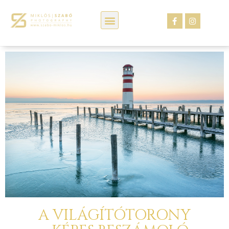
Kép webáruház
A VILÁGÍTÓTORONY