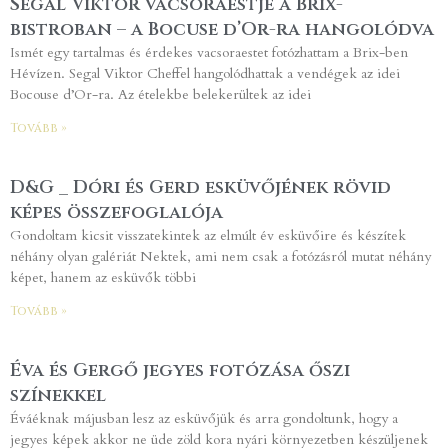
Segal Viktor vacsoraestje a Brix-
bistroban – a Bocuse d’Or-ra hangolódva
Ismét egy tartalmas és érdekes vacsoraestet fotózhattam a Brix-ben
Hévízen. Segal Viktor Cheffel hangolódhattak a vendégek az idei
Bocouse d’Or-ra. Az ételekbe belekerültek az idei
Tovább »
D&G _ Dóri és Gerd esküvőjének rövid
képes összefoglalója
Gondoltam kicsit visszatekintek az elmúlt év esküvőire és készítek
néhány olyan galériát Nektek, ami nem csak a fotózásról mutat néhány
képet, hanem az esküvők többi
Tovább »
Éva és Gergő jegyes fotózása őszi
színekkel
Éváéknak májusban lesz az esküvőjük és arra gondoltunk, hogy a
jegyes képek akkor ne üde zöld kora nyári környezetben készüljenek