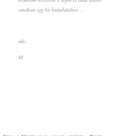
Remélem tetszettek a képek és talán kedvet
csináltam egy kis kiránduláshoz…
üdv,
M