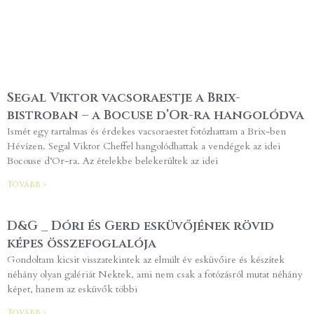
Segal Viktor vacsoraestje a Brix-
bistroban – a Bocuse d’Or-ra hangolódva
Ismét egy tartalmas és érdekes vacsoraestet fotózhattam a Brix-ben
Hévízen. Segal Viktor Cheffel hangolódhattak a vendégek az idei
Bocouse d’Or-ra. Az ételekbe belekerültek az idei
Tovább »
D&G _ Dóri és Gerd esküvőjének rövid
képes összefoglalója
Gondoltam kicsit visszatekintek az elmúlt év esküvőire és készítek
néhány olyan galériát Nektek, ami nem csak a fotózásról mutat néhány
képet, hanem az esküvők többi
Tovább »