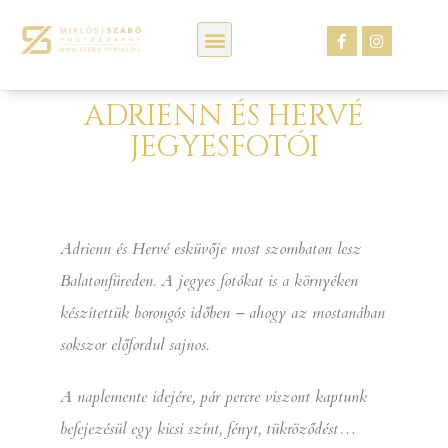
Kép webáruház
ADRIENN ÉS HERVÉ
JEGYESFOTÓI
Adrienn és Hervé esküvője most szombaton lesz
Balatonfüreden. A jegyes fotókat is a környéken
készítettük borongós időben – ahogy az mostanában
sokszor előfordul sajnos.
A naplemente idejére, pár percre viszont kaptunk
befejezésül egy kicsi színt, fényt, tükröződést…