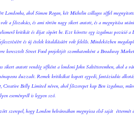
ért Londonba, ahol
Simon Rogan
, két Michelin csillagos séffel megnyitot
volt a főszakács, és ami rörtön nagy sikert aratott, és a megnyitása utáni
ismerő kritikát és díjat söpört be. Ezt követte egy izgalmas pozició a
lesztéséért és új ételek kitalálásáért volt felelős. Mindeközben megalapí
re keresztelt Street Food projektjét szombatonként a Broadway Market
sikert aratott vendég séfként a londoni John Saltétteremben, ahol a váró
 hónaposra duzzadt. Remek kritikákat kapott egyedi, fantáziadús alkotás
t,
Creative Belly Limited
néven, ahol főszerepet kap Ben izgalmas, művé
yen eseményről is legyen szó.
ött szerepel, hogy London belvárosában megnyissa első saját éttermét é