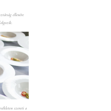
sztárság ellenére
olgozik.
sékleten szereti a