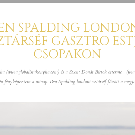
EN SPALDING LONDO
ZTÁRSÉF GASZTRO EST
CSOPAKON
ha (www.globalistakonyha.com) és a Szent Donát Birtok étterme (ww
n fényképeztem a minap. Ben Spalding londoni sztárséf főzött a megje