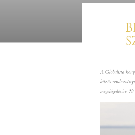
B
S
A Globalista kony
közös rendezvényé
megelégedésére 🙂