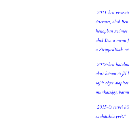
2011-ben visszat
éttermet, ahol Ben 
hónapban számos el
ahol Ben a menu fej
a
StrippedBack
név
2012-ben hatalmas 
alatt három és fél
saját céget alapítot
munkássága, bármil
2015-ös tervei köz
szakácskönyvét.”