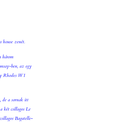
a house zenét.
 a három
amsay
-ben, az egy
ary Rhodes W1
 de a sornak itt
 két csillagos Le
illagos Bagatelle-