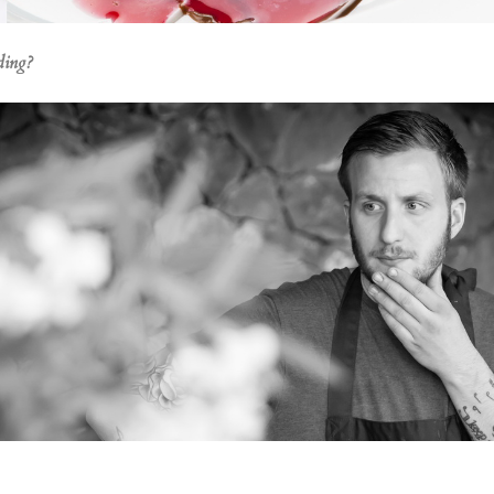
lding?