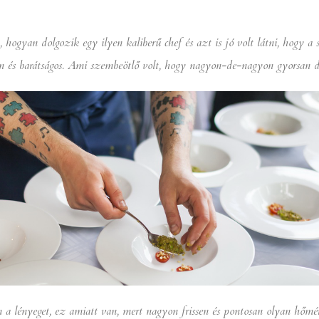
n, hogyan dolgozik egy ilyen kaliberű chef és azt is jó volt látni, hogy a 
n és barátságos. Ami szembeötlő volt, hogy nagyon-de-nagyon gyorsan d
a lényeget, ez amiatt van, mert nagyon frissen és pontosan olyan hőmér