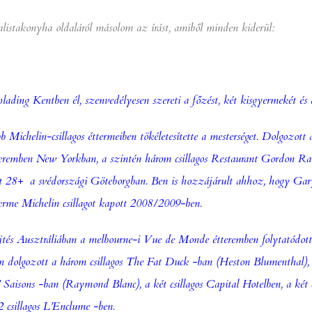
listakonyha oldaláról másolom az írást, amiből minden kiderül:
ading Kentben él, szenvedélyesen szereti a főzést, két kisgyermekét és 
b Michelin-csillagos éttermeiben tökéletesítette a mesterséget. Dolgozott
eremben New Yorkban, a szintén három csillagos
Restaurant Gordon R
t 28+
a svédországi Göteborgban. Ben is hozzájárult ahhoz, hogy G
erme Michelin csillagot kapott 2008/2009-ben.
tés Ausztráliában a melbourne-i
Vue de Monde
étteremben folytatódott,
n dolgozott a három csillagos The Fat Duck -ban (Heston Blumenthal), a
aisons -ban (Raymond Blanc), a két csillagos Capital Hotelben, a két cs
2 csillagos
L’Enclume
-ben.