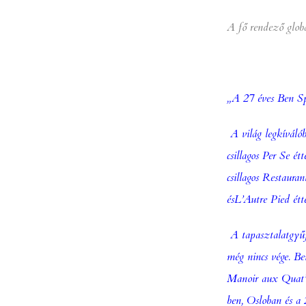
A fő rendező globa
„A 27 éves Ben Spl
A világ legkíválób
csillagos
Per Se
étt
csillagos
Restauran
és
L’Autre Pied
étt
A tapasztalatgyűj
még nincs vége. Be
Manoir aux Quat’ S
ben, Osloban és a 