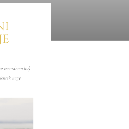
NI
JE
w.szentdonat.hu)
lentek nagy