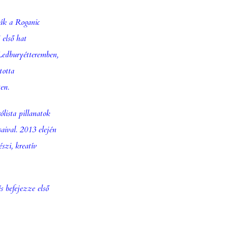
ták a Roganic
 első hat
Ledbury
étteremben,
totta
en.
lista pillanatok
aival. 2013 elején
szi, kreatív
s befejezze első