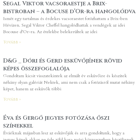
Segal Viktor vacsoraestje a Brix-
bistroban – a Bocuse d’Or-ra hangolódva
Ismét egy tartalmas és érdekes vacsoraestet fotózhattam a Brix-ben
Hévízen. Segal Viktor Cheffel hangolódhattak a vendégek az idei
Bocouse d’Or-ra. Az ételekbe belekerültek az idei
Tovább »
D&G _ Dóri és Gerd esküvőjének rövid
képes összefoglalója
Gondoltam kicsit visszatekintek az elmúlt év esküvőire és készítek
néhány olyan galériát Nektek, ami nem csak a fotózásról mutat néhány
képet, hanem az esküvők többi
Tovább »
Éva és Gergő jegyes fotózása őszi
színekkel
Éváéknak májusban lesz az esküvőjük és arra gondoltunk, hogy a
jegyes képek akkor ne üde zöld kora nyári környezetben készüljenek