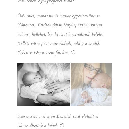
készítenék-e fényképeket Róla?
Örömmel, mondtam és hamar egyeztettünk is
időpontot. Otthonukban fényképeztem, vittem
néhány kelléket, bár keveset használtunk belőle.
Kellett várni picit mire elaludt, addig a szülők
ölében is készítettem fotókat. 🙂
Szerencsére evés után Benedek picit elaludt és
elkészülhettek a képek 🙂