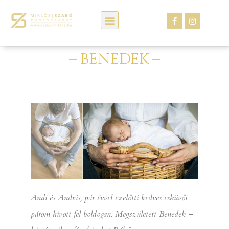
Kép webáruház
– BENEDEK –
Andi és András, pár évvel ezelőtti kedves esküvői
párom hívott fel boldogan. Megszületett Benedek –