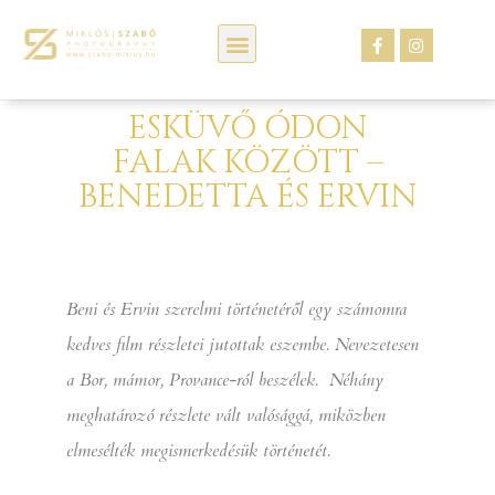
Kép webáruház
ESKÜVŐ ÓDON
FALAK KÖZÖTT –
BENEDETTA ÉS ERVIN
Beni és Ervin szerelmi történetéről egy számomra
kedves film részletei jutottak eszembe. Nevezetesen
a Bor, mámor, Provance-ról beszélek. Néhány
meghatározó részlete vált valósággá, miközben
elmesélték megismerkedésük történetét.