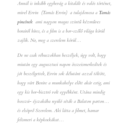
Annál is inkább egybevág a kitalált és valós történet,
mivel Ervin (Tamás Ervin) a tulajdonosa a
Tamás
pincének
ami nagyon magas szintű kézműves
borairól híres, és a film is a bor-szőlő világa körül
zajlik. No, meg a szerelem körül…
De ne csak rébuszokban beszéljek, úgy volt, hogy
miután egy augusztusi napon összeismerkedtek és
jót beszélgettek, Ervin sok délutánt azzal töltött,
hogy várt Benire a munkahelye előtt akár estig, ami
egy kis bor-bisztró volt egyébként. Utána mindig
hosszú- éjszakába nyúló séták a Balaton parton…
és elsöprő Szerelem. Aki látta a filmet, hamar
felismeri a képkockákat…