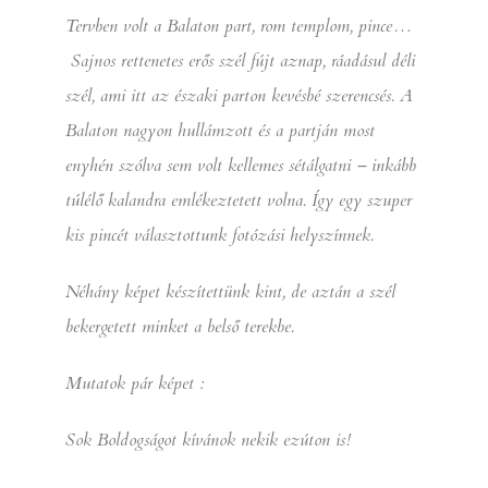
Tervben volt a Balaton part, rom templom, pince…
Sajnos rettenetes erős szél fújt aznap, ráadásul déli
szél, ami itt az északi parton kevésbé szerencsés. A
Balaton nagyon hullámzott és a partján most
enyhén szólva sem volt kellemes sétálgatni – inkább
túlélő kalandra emlékeztetett volna. Így egy szuper
kis pincét választottunk fotózási helyszínnek.
Néhány képet készítettünk kint, de aztán a szél
bekergetett minket a belső terekbe.
Mutatok pár képet :
Sok Boldogságot kívánok nekik ezúton is!