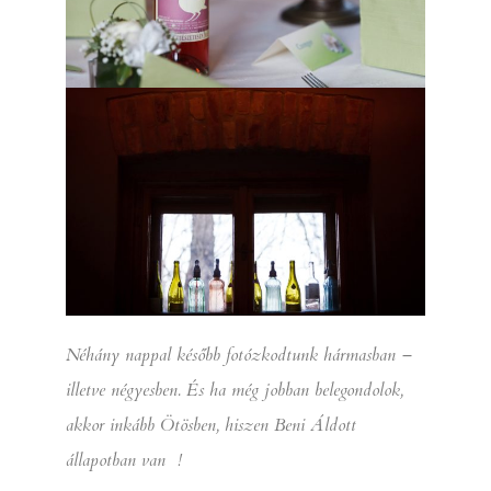
Néhány nappal később fotózkodtunk hármasban –
illetve négyesben. És ha még jobban belegondolok,
akkor inkább Ötösben, hiszen Beni Áldott
állapotban van !