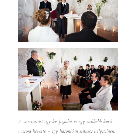
A szertartást egy kis fogadás és egy szűkebb körű
vacsora követte – egy hasonlóan stílusos helyszínen.