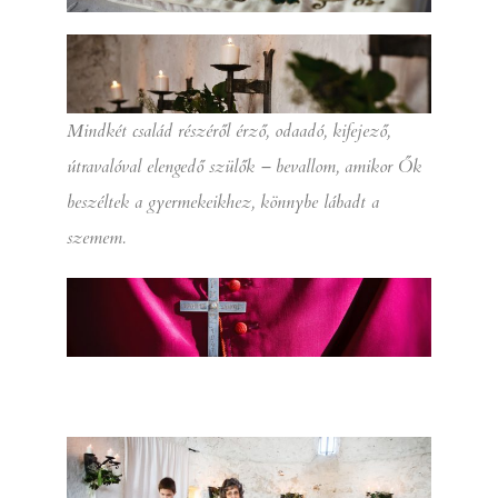
Mindkét család részéről érző, odaadó, kifejező,
útravalóval elengedő szülők – bevallom, amikor Ők
beszéltek a gyermekeikhez, könnybe lábadt a
szemem.