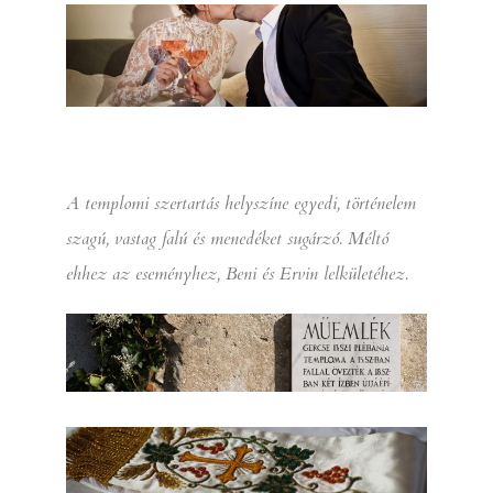
A templomi szertartás helyszíne egyedi, történelem
szagú, vastag falú és menedéket sugárzó. Méltó
ehhez az eseményhez, Beni és Ervin lelkületéhez.