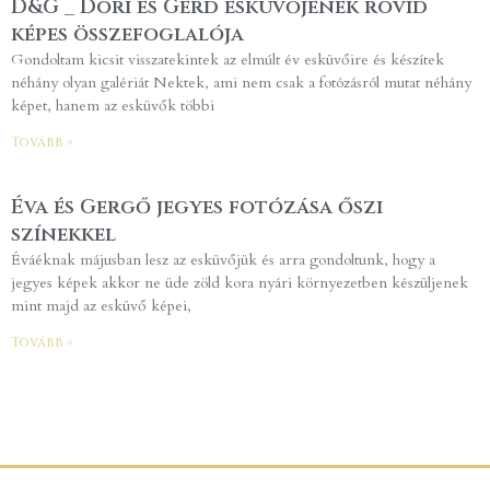
D&G _ Dóri és Gerd esküvőjének rövid
képes összefoglalója
Gondoltam kicsit visszatekintek az elmúlt év esküvőire és készítek
néhány olyan galériát Nektek, ami nem csak a fotózásról mutat néhány
képet, hanem az esküvők többi
Tovább »
Éva és Gergő jegyes fotózása őszi
színekkel
Éváéknak májusban lesz az esküvőjük és arra gondoltunk, hogy a
jegyes képek akkor ne üde zöld kora nyári környezetben készüljenek
mint majd az esküvő képei,
Tovább »