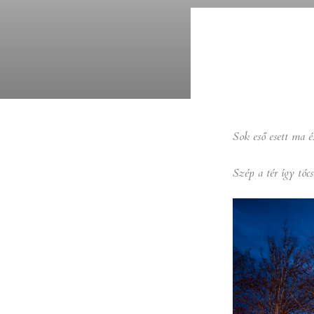
Sok eső esett ma é
Szép a tér így tócs