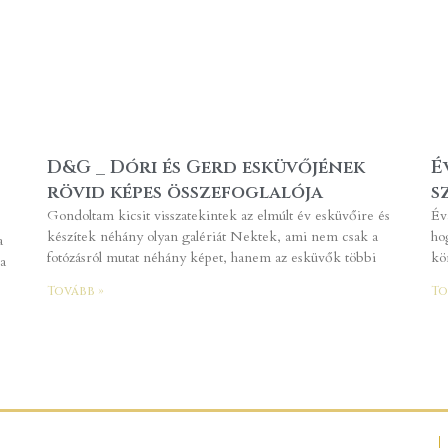
D&G _ Dóri és Gerd esküvőjének
É
rövid képes összefoglalója
s
Gondoltam kicsit visszatekintek az elmúlt év esküvőire és
Év
készítek néhány olyan galériát Nektek, ami nem csak a
ho
a
fotózásról mutat néhány képet, hanem az esküvők többi
kö
a
Tovább »
To