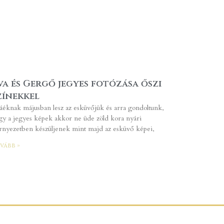
va és Gergő jegyes fotózása őszi
zínekkel
áéknak májusban lesz az esküvőjük és arra gondoltunk,
gy a jegyes képek akkor ne üde zöld kora nyári
rnyezetben készüljenek mint majd az esküvő képei,
vább »