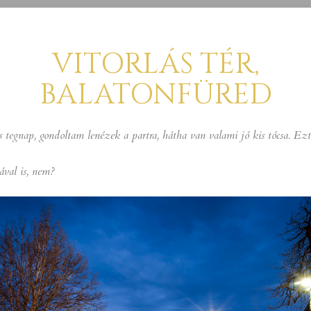
VITORLÁS TÉR,
BALATONFÜRED
s tegnap, gondoltam lenézek a partra, hátha van valami jó kis tócsa. Ez
ával is, nem?