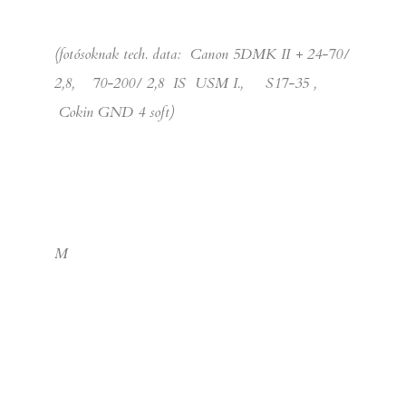
(fotósoknak tech. data: Canon 5DMK II + 24-70/
2,8, 70-200/ 2,8 IS USM I., S17-35 ,
Cokin GND 4 soft)
M