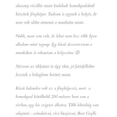
alacsony vízállás miatt kialakult homokpadokról
készítek fényképet. Tudtam is egynek a helyét, de
nem volt időm átmenni a munkáim miatt.
Nahh, most sem volt, de lehet nem lesz több ilyen
alkalom mint tegnap. Így kicsit átszerveztem a
munkákat és rohantam a helyszínre 🙂
Néztem az időjárást és úgy tűnt, jó fotósfelhőim
lesznek a hidegfront betörés miatt.
Kicsit kalandos volt ez a fényképezés, mert a
homokpad körülbelül 200 méterre bent van a
vízben, egy kis szigetet alkotva. Több lehetőség van
odajutni : csónakázni, vízi bicajozni, Bear Grylls