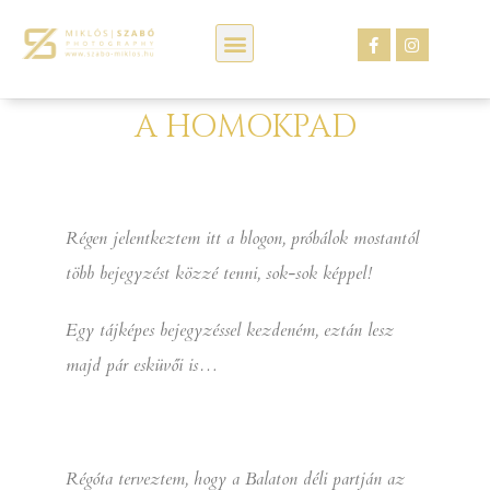
Kép webáruház
A HOMOKPAD
Régen jelentkeztem itt a blogon, próbálok mostantól
több bejegyzést közzé tenni, sok-sok képpel!
Egy tájképes bejegyzéssel kezdeném, eztán lesz
majd pár esküvői is…
Régóta terveztem, hogy a Balaton déli partján az