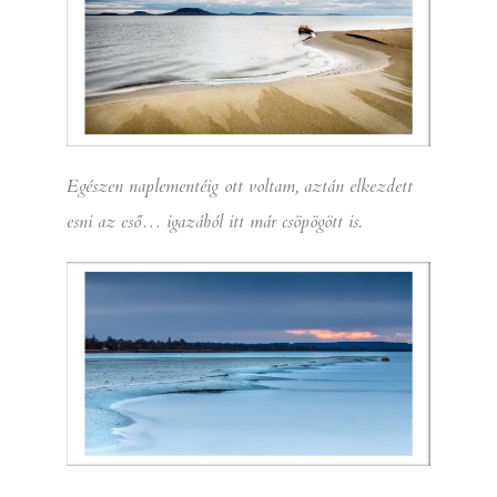
Egészen naplementéig ott voltam, aztán elkezdett
esni az eső… igazából itt már csöpögött is.