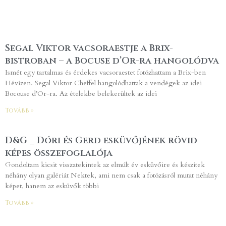
Segal Viktor vacsoraestje a Brix-
bistroban – a Bocuse d’Or-ra hangolódva
Ismét egy tartalmas és érdekes vacsoraestet fotózhattam a Brix-ben
Hévízen. Segal Viktor Cheffel hangolódhattak a vendégek az idei
Bocouse d’Or-ra. Az ételekbe belekerültek az idei
Tovább »
D&G _ Dóri és Gerd esküvőjének rövid
képes összefoglalója
Gondoltam kicsit visszatekintek az elmúlt év esküvőire és készítek
néhány olyan galériát Nektek, ami nem csak a fotózásról mutat néhány
képet, hanem az esküvők többi
Tovább »