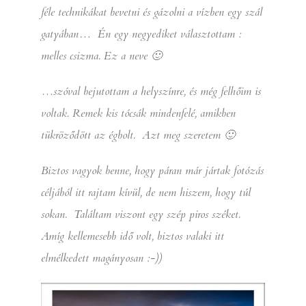
féle technikákat bevetni és gázolni a vízben egy szál
gatyában… Én egy negyediket választottam :
melles csizma. Ez a neve 🙂
…szóval bejutottam a helyszínre, és még felhőim is
voltak. Remek kis tócsák mindenfelé, amikben
tükröződött az égbolt. Azt meg szeretem 🙂
Biztos vagyok benne, hogy páran már jártak fotózás
céljából itt rajtam kívül, de nem hiszem, hogy túl
sokan. Találtam viszont egy szép piros széket.
Amíg kellemesebb idő volt, biztos valaki itt
elmélkedett magányosan :-))