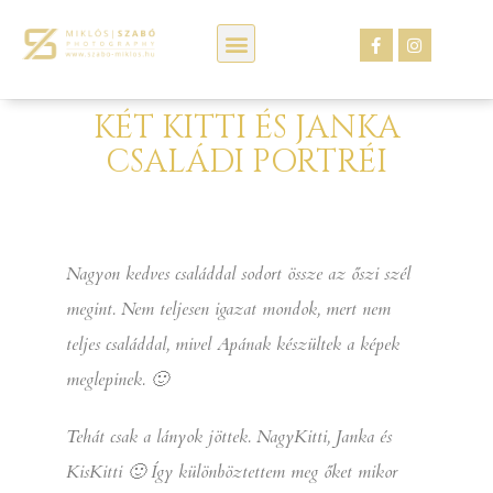
Kép webáruház
KÉT KITTI ÉS JANKA
CSALÁDI PORTRÉI
Nagyon kedves családdal sodort össze az őszi szél
megint. Nem teljesen igazat mondok, mert nem
teljes családdal, mivel Apának készültek a képek
meglepinek. 🙂
Tehát csak a lányok jöttek. NagyKitti, Janka és
KisKitti 🙂 Így különböztettem meg őket mikor