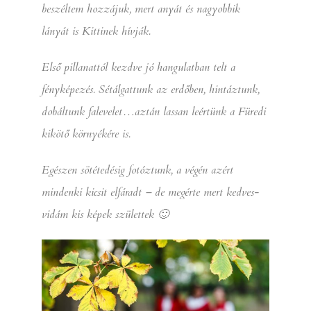
beszéltem hozzájuk, mert anyát és nagyobbik
lányát is Kittinek hívják.
Első pillanattól kezdve jó hangulatban telt a
fényképezés. Sétálgattunk az erdőben, hintáztunk,
dobáltunk falevelet…aztán lassan leértünk a Füredi
kikötő környékére is.
Egészen sötétedésig fotóztunk, a végén azért
mindenki kicsit elfáradt – de megérte mert kedves-
vidám kis képek születtek 🙂