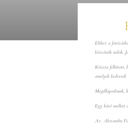
Ehhez a fotózásho
köszönök nekik. Jo
Kriszta felhívott,
amelyek kedvesek n
Megállapodtunk, ho
Egy kávé mellett e
Az Alexandra Pári