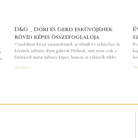
D&G _ Dóri és Gerd esküvőjének
É
rövid képes összefoglalója
s
Gondoltam kicsit visszatekintek az elmúlt év esküvőire és
Év
készítek néhány olyan galériát Nektek, ami nem csak a
ho
a
fotózásról mutat néhány képet, hanem az esküvők többi
kö
a
Tovább »
To