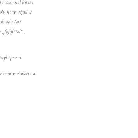
ty azonnal kitesz
lt, hogy végül is
ak oda (ott
„főfőfőtől” ,
ényképezni.
r nem is zavarta a