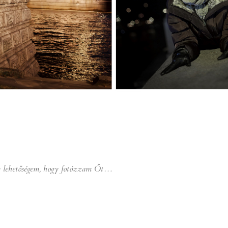
 lehetőségem, hogy fotózzam Őt…