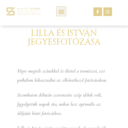
Kép webáruház
LILLA ÉS ISTVÁN
JEGYESFOTÓZÁSA
Végre megtelt színekkel és élettel a természet, ezt
próbálom kihasználni az elkövetkező fotózásokon.
Szombaton délután szerencsére szép időnk volt,
figyelgettük napok óta, mikor lesz optimális az
időjárás kinti fotózáshoz.