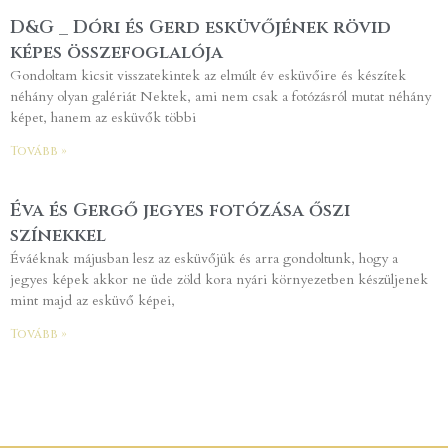
D&G _ Dóri és Gerd esküvőjének rövid
képes összefoglalója
Gondoltam kicsit visszatekintek az elmúlt év esküvőire és készítek
néhány olyan galériát Nektek, ami nem csak a fotózásról mutat néhány
képet, hanem az esküvők többi
Tovább »
Éva és Gergő jegyes fotózása őszi
színekkel
Éváéknak májusban lesz az esküvőjük és arra gondoltunk, hogy a
jegyes képek akkor ne üde zöld kora nyári környezetben készüljenek
mint majd az esküvő képei,
Tovább »