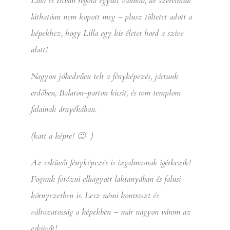
Lilla és István régóta együtt vannak, de szerelmük
láthatóan nem kopott meg – plusz töltetet adott a
képekhez, hogy Lilla egy kis életet hord a szíve
alatt!
Nagyon jókedvűen telt a fényképezés, jártunk
erdőben, Balaton-parton kicsit, és rom templom
falainak árnyékában.
(katt a képre! 🙂 )
Az esküvői fényképezés is izgalmasnak ígérkezik!
Fogunk fotózni elhagyott laktanyában és falusi
környezetben is. Lesz némi kontraszt és
változatosság a képekben – már nagyon várom az
esküvőt!