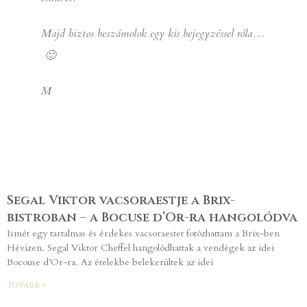
Majd biztos beszámolok egy kis bejegyzéssel róla…
🙂
M
Segal Viktor vacsoraestje a Brix-
bistroban – a Bocuse d’Or-ra hangolódva
Ismét egy tartalmas és érdekes vacsoraestet fotózhattam a Brix-ben
Hévízen. Segal Viktor Cheffel hangolódhattak a vendégek az idei
Bocouse d’Or-ra. Az ételekbe belekerültek az idei
Tovább »