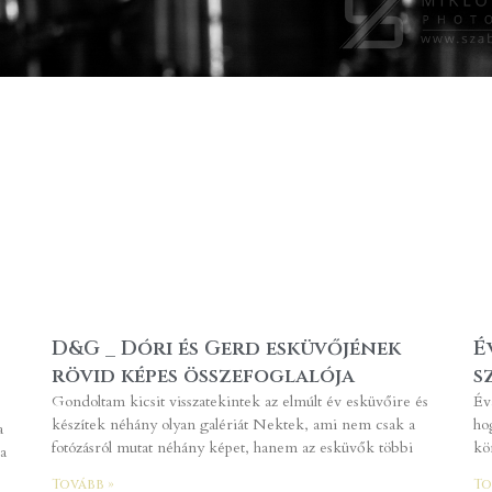
D&G _ Dóri és Gerd esküvőjének
É
rövid képes összefoglalója
s
Gondoltam kicsit visszatekintek az elmúlt év esküvőire és
Év
készítek néhány olyan galériát Nektek, ami nem csak a
ho
a
fotózásról mutat néhány képet, hanem az esküvők többi
kö
a
Tovább »
To