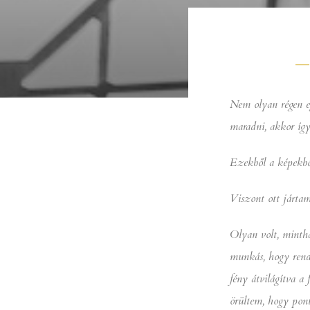
Nem olyan régen e
maradni, akkor íg
Ezekből a képekbő
Viszont ott jártam
Olyan volt, mintha
munkás, hogy rendb
fény átvilágítva a
örültem, hogy pont