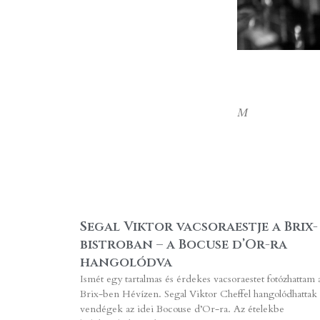
M
Segal Viktor vacsoraestje a Brix-
bistroban – a Bocuse d’Or-ra
hangolódva
Ismét egy tartalmas és érdekes vacsoraestet fotózhattam 
Brix-ben Hévízen. Segal Viktor Cheffel hangolódhattak 
vendégek az idei Bocouse d’Or-ra. Az ételekbe