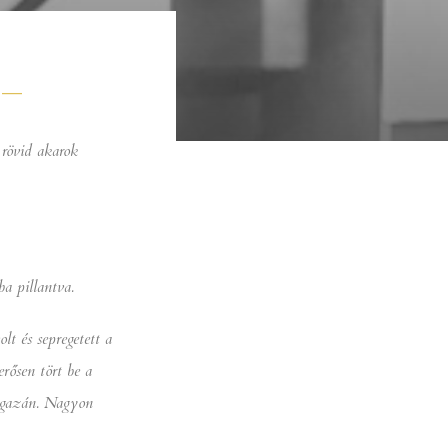
–
rövid akarok
a pillantva.
t és sepregetett a
rősen tört be a
 igazán. Nagyon