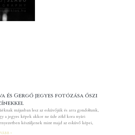
va és Gergő jegyes fotózása őszi
zínekkel
áéknak májusban lesz az esküvőjük és arra gondoltunk,
gy a jegyes képek akkor ne üde zöld kora nyári
rnyezetben készüljenek mint majd az esküvő képei,
vább »