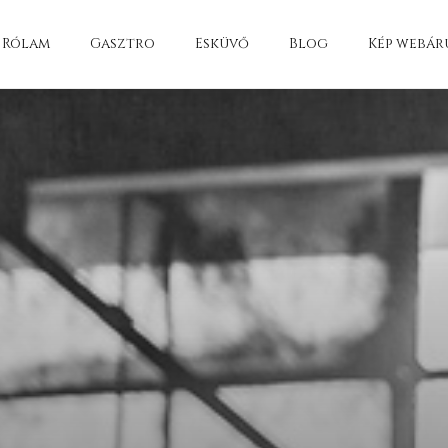
Rólam
Gasztro
Esküvő
Blog
Kép webár