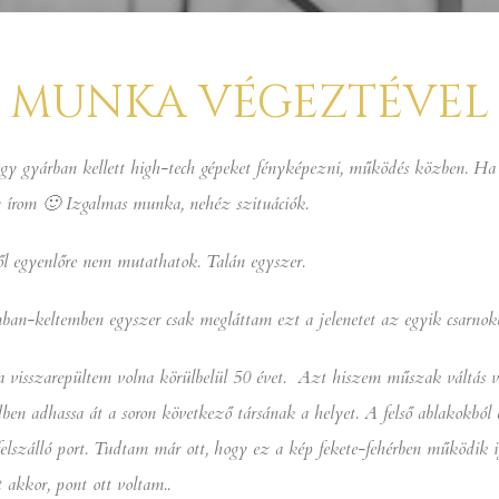
– MUNKA VÉGEZTÉVEL 
gy gyárban kellett high-tech gépeket fényképezni, működés közben. Ha 
y írom 🙂 Izgalmas munka, nehéz szituációk.
l egyenlőre nem mutathatok. Talán egyszer.
ban-keltemben egyszer csak megláttam ezt a jelenetet az egyik csarnokb
 visszarepültem volna körülbelül 50 évet. Azt hiszem műszak váltás vol
en adhassa át a soron következő társának a helyet. A felső ablakokból e
 felszálló port. Tudtam már ott, hogy ez a kép fekete-fehérben működik
 akkor, pont ott voltam..