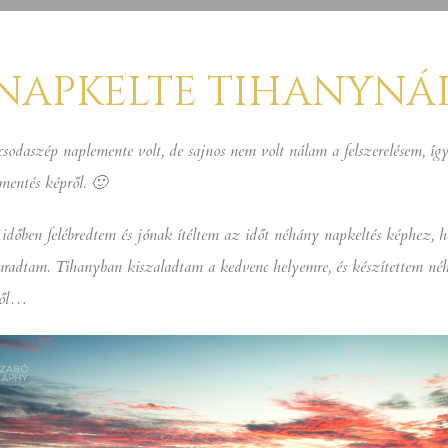
NAPKELTE TIHANYNÁ
sodaszép naplemente volt, de sajnos nem volt nálam a felszerelésem, í
mentés képről. 🙂
időben felébredtem és jónak ítéltem az időt néhány napkeltés képhez, 
aradtam. Tihanyban kiszaladtam a kedvenc helyemre, és készítettem né
ről…