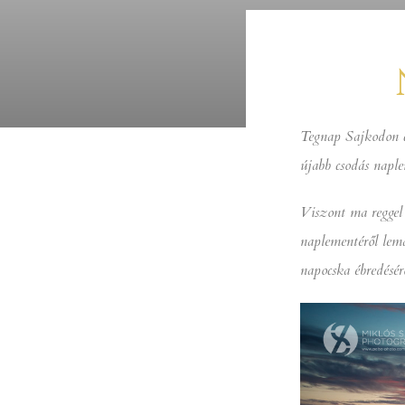
Tegnap Sajkodon c
újabb csodás naple
Viszont ma reggel 
naplementéről lem
napocska ébredésé