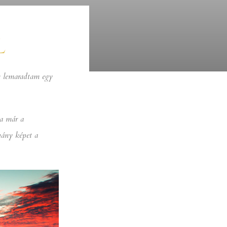
L
gy lemaradtam egy
ha már a
hány képet a