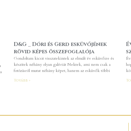
D&G _ Dóri és Gerd esküvőjének
É
rövid képes összefoglalója
s
Gondoltam kicsit visszatekintek az elmúlt év esküvőire és
Év
készítek néhány olyan galériát Nektek, ami nem csak a
ho
a
fotózásról mutat néhány képet, hanem az esküvők többi
kö
a
Tovább »
To