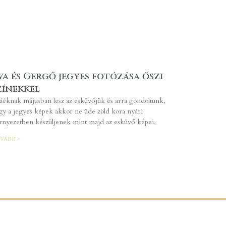
va és Gergő jegyes fotózása őszi
zínekkel
áéknak májusban lesz az esküvőjük és arra gondoltunk,
gy a jegyes képek akkor ne üde zöld kora nyári
rnyezetben készüljenek mint majd az esküvő képei,
vább »