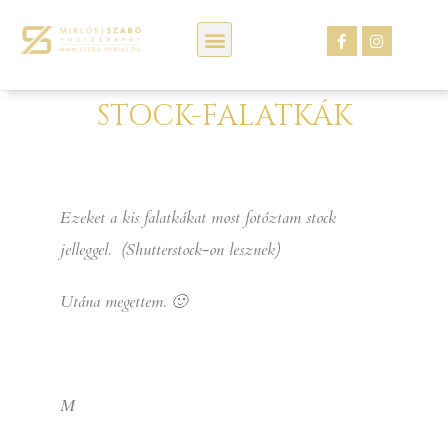
Kép webáruház
STOCK-FALATKÁK
Ezeket a kis falatkákat most fotóztam stock
jelleggel. (Shutterstock-on lesznek)
Utána megettem. 🙂
M