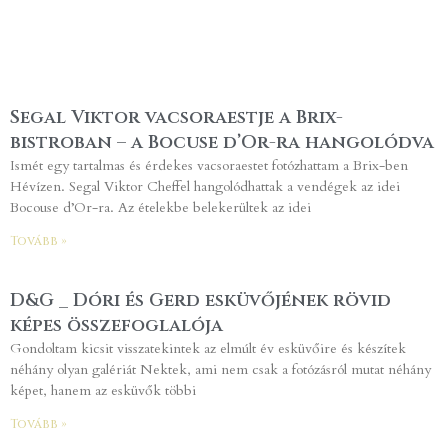
Segal Viktor vacsoraestje a Brix-
bistroban – a Bocuse d’Or-ra hangolódva
Ismét egy tartalmas és érdekes vacsoraestet fotózhattam a Brix-ben
Hévízen. Segal Viktor Cheffel hangolódhattak a vendégek az idei
Bocouse d’Or-ra. Az ételekbe belekerültek az idei
Tovább »
D&G _ Dóri és Gerd esküvőjének rövid
képes összefoglalója
Gondoltam kicsit visszatekintek az elmúlt év esküvőire és készítek
néhány olyan galériát Nektek, ami nem csak a fotózásról mutat néhány
képet, hanem az esküvők többi
Tovább »