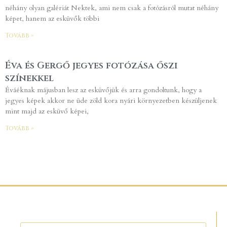
néhány olyan galériát Nektek, ami nem csak a fotózásról mutat néhány
képet, hanem az esküvők többi
Tovább »
Éva és Gergő jegyes fotózása őszi
színekkel
Éváéknak májusban lesz az esküvőjük és arra gondoltunk, hogy a
jegyes képek akkor ne üde zöld kora nyári környezetben készüljenek
mint majd az esküvő képei,
Tovább »