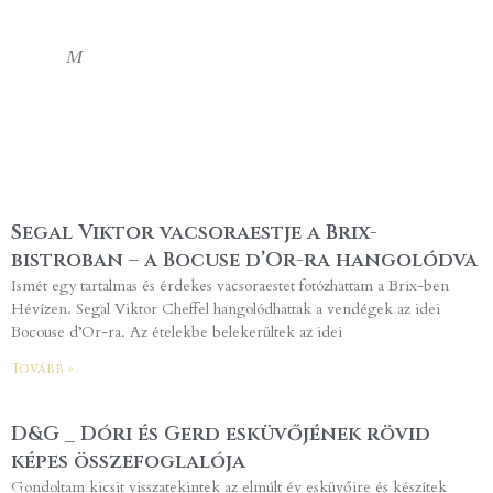
M
Segal Viktor vacsoraestje a Brix-
bistroban – a Bocuse d’Or-ra hangolódva
Ismét egy tartalmas és érdekes vacsoraestet fotózhattam a Brix-ben
Hévízen. Segal Viktor Cheffel hangolódhattak a vendégek az idei
Bocouse d’Or-ra. Az ételekbe belekerültek az idei
Tovább »
D&G _ Dóri és Gerd esküvőjének rövid
képes összefoglalója
Gondoltam kicsit visszatekintek az elmúlt év esküvőire és készítek