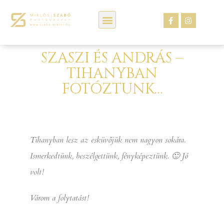
Kép webáruház
SZASZI ÉS ANDRÁS –
TIHANYBAN
FOTÓZTUNK…
Tihanyban lesz az esküvőjük nem nagyon sokára.
Ismerkedtünk, beszélgettünk, fényképeztünk. 🙂 Jó
volt!
Várom a folytatást!