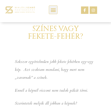
Kép webáruház
SZÍNES VAGY
FEKETE-FEHÉR?
Sokszor egyértelműen jobb fekete fehérben egy-egy
kép. Azt szoktam mondani, hogy mert nem
„zavarnak” a színek.
Ennél a képnél viszont nem tudok pálcát törni.
Szerintetek melyik áll jobban a képnek?