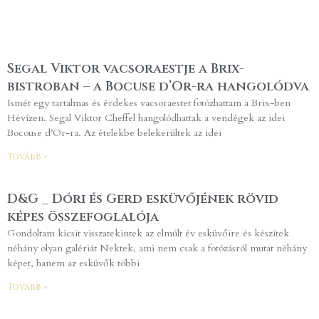
Segal Viktor vacsoraestje a Brix-
bistroban – a Bocuse d’Or-ra hangolódva
Ismét egy tartalmas és érdekes vacsoraestet fotózhattam a Brix-ben
Hévízen. Segal Viktor Cheffel hangolódhattak a vendégek az idei
Bocouse d’Or-ra. Az ételekbe belekerültek az idei
Tovább »
D&G _ Dóri és Gerd esküvőjének rövid
képes összefoglalója
Gondoltam kicsit visszatekintek az elmúlt év esküvőire és készítek
néhány olyan galériát Nektek, ami nem csak a fotózásról mutat néhány
képet, hanem az esküvők többi
Tovább »