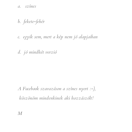
a. színes
b. fekete-fehér
c. egyik sem, mert a kép nem jó alapjaiban
d. jó mindkét verzió
A Facebook szavazáson a színes nyert :-),
köszönöm mindenkinek aki hozzászólt!
M