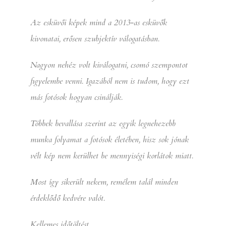
Az esküvői képek mind a 2013-as esküvők
kivonatai, erősen szubjektív válogatásban.
Nagyon nehéz volt kiválogatni, csomó szempontot
figyelembe venni. Igazából nem is tudom, hogy ezt
más fotósok hogyan csinálják.
Többek bevallása szerint az egyik legnehezebb
munka folyamat a fotósok életében, hisz sok jónak
vélt kép nem kerülhet be mennyiségi korlátok miatt.
Most így sikerült nekem, remélem talál minden
érdeklődő kedvére valót.
Kellemes időtöltést,