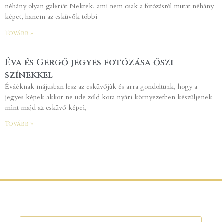
néhány olyan galériát Nektek, ami nem csak a fotózásról mutat néhány
képet, hanem az esküvők többi
Tovább »
Éva és Gergő jegyes fotózása őszi
színekkel
Éváéknak májusban lesz az esküvőjük és arra gondoltunk, hogy a
jegyes képek akkor ne üde zöld kora nyári környezetben készüljenek
mint majd az esküvő képei,
Tovább »