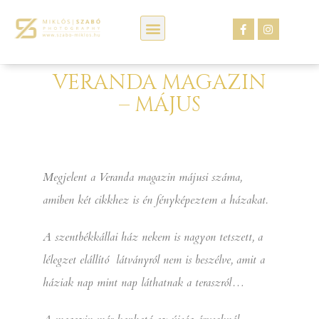
Kép webáruház
VERANDA MAGAZIN
– MÁJUS
Megjelent a Veranda magazin májusi száma,
amiben két cikkhez is én fényképeztem a házakat.
A szentbékkállai ház nekem is nagyon tetszett, a
lélegzet elállító látványról nem is beszélve, amit a
háziak nap mint nap láthatnak a teraszról…