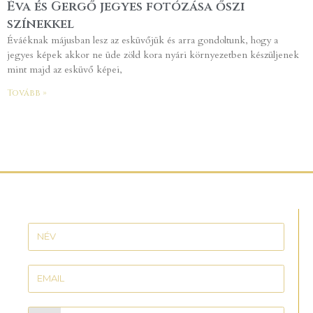
Éva és Gergő jegyes fotózása őszi
színekkel
Éváéknak májusban lesz az esküvőjük és arra gondoltunk, hogy a
jegyes képek akkor ne üde zöld kora nyári környezetben készüljenek
mint majd az esküvő képei,
Tovább »