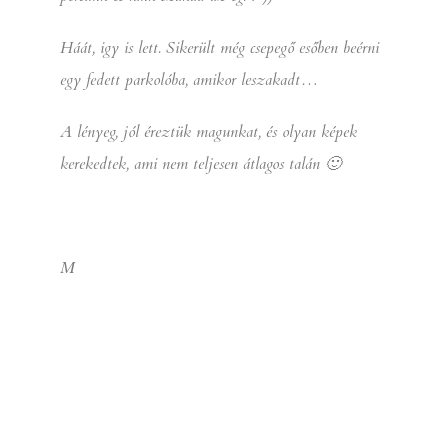
Háát, igy is lett. Sikerült még csepegő esőben beérni
egy fedett parkolóba, amikor leszakadt…
A lényeg, jól éreztük magunkat, és olyan képek
kerekedtek, ami nem teljesen átlagos talán 🙂
M