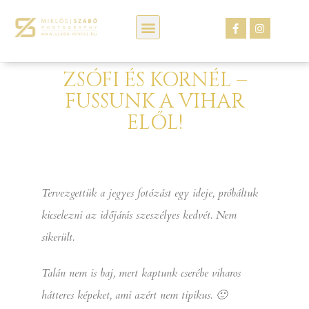
Kép webáruház
ZSÓFI ÉS KORNÉL –
FUSSUNK A VIHAR
ELŐL!
Tervezgettük a jegyes fotózást egy ideje, próbáltuk
kicselezni az időjárás szeszélyes kedvét. Nem
sikerült.
Talán nem is baj, mert kaptunk cserébe viharos
hátteres képeket, ami azért nem tipikus. 🙂