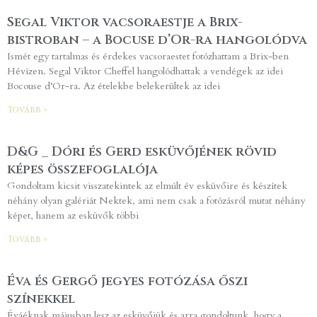
Segal Viktor vacsoraestje a Brix-
bistroban – a Bocuse d’Or-ra hangolódva
Ismét egy tartalmas és érdekes vacsoraestet fotózhattam a Brix-ben
Hévízen. Segal Viktor Cheffel hangolódhattak a vendégek az idei
Bocouse d’Or-ra. Az ételekbe belekerültek az idei
Tovább »
D&G _ Dóri és Gerd esküvőjének rövid
képes összefoglalója
Gondoltam kicsit visszatekintek az elmúlt év esküvőire és készítek
néhány olyan galériát Nektek, ami nem csak a fotózásról mutat néhány
képet, hanem az esküvők többi
Tovább »
Éva és Gergő jegyes fotózása őszi
színekkel
Éváéknak májusban lesz az esküvőjük és arra gondoltunk, hogy a