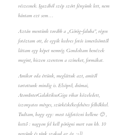
vészesnek. Igazából szép szórt fényünk lett, nem
bántam ezt sem…
Aztán mentünk tovább a „Görög-faluba”, régen
fotóztam ott, de egyik kedves fotós ismerősömtől
láttam egy képet nemrég. Gondoltam benézek
megint, hiszen szeretem a színeket, formákat.
Amikor oda értünk, megláttuk azt, amitől
tartottunk mindig is. Elsöprő, drámai,
AtomInterGalaktikusGiga vihar közeledett,
iszonyatos mérges, szürkéskékesfehéres felhőkkel.
Tudtam, hogy egy: most tájfotózni kellene 🙂 ,
kettő : nagyon fel kell pörögni mert van kb. 10
percünk és ránk szakad az ég. :-))