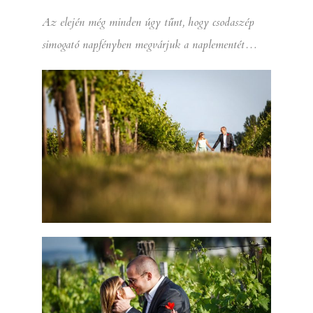
Az elején még minden úgy tűnt, hogy csodaszép
simogató napfényben megvárjuk a naplementét…