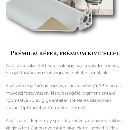
Prémium képek, prémium kivitellel
Az általad választott kép csak úgy adja a valódi élményt,
ha gyártásához is minőségi anyagokat használunk.
A vászon egy 340 grammos, csúcsminőségű, 78% pamut
művészi festővászon. Nedvességálló, pigment tintával
nyomtatva 20 évig garantáltan tökéletes állapotban
marad. Optikai fehérítő-mentes termék.
A választott képet egy speciális, művészeti nyomatokhoz
kifejlesztett Canon nyomtató hívja életre, amivel tűéles