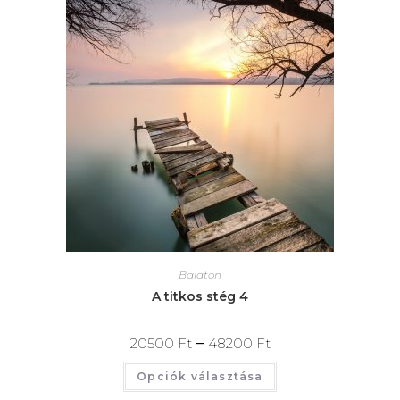
Balaton
A titkos stég 4
–
20500
Ft
48200
Ft
Opciók választása