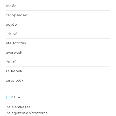
család
csöppségek
egyéb
Esküvő
étel fotózás
gyerekek
Portré
Táj képek
tárgyfotók
Meta
Bejelentkezés
Bejegyzések hírcsatorna