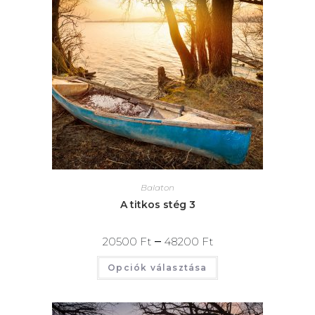
Balaton
A titkos stég 3
–
20500
Ft
48200
Ft
Opciók választása