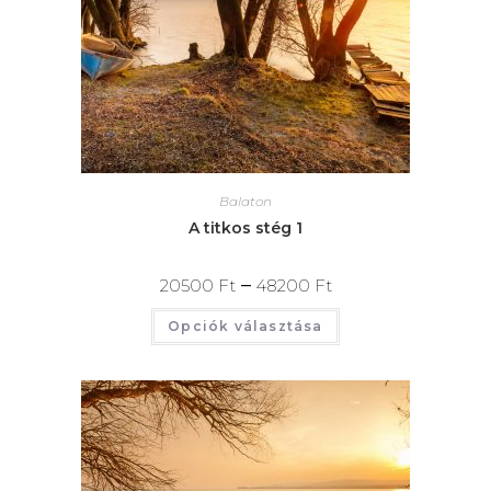
Balaton
A titkos stég 1
–
20500
Ft
48200
Ft
Opciók választása