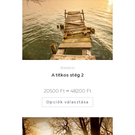
Balaton
A titkos stég 2
–
20500
Ft
48200
Ft
Opciók választása