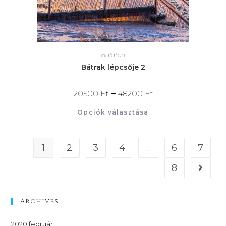
Balaton
Bátrak lépcsője 2
–
20500
Ft
48200
Ft
Opciók választása
1
2
3
4
…
6
7
8
Archives
2020 február