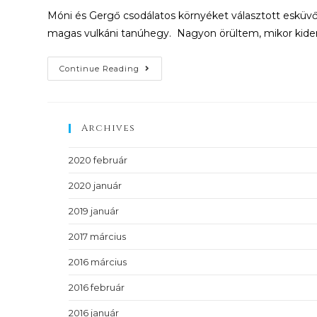
Móni és Gergő csodálatos környéket választott esküvőj
magas vulkáni tanúhegy. Nagyon örültem, mikor kiderü
Continue Reading
Archives
2020 február
2020 január
2019 január
2017 március
2016 március
2016 február
2016 január