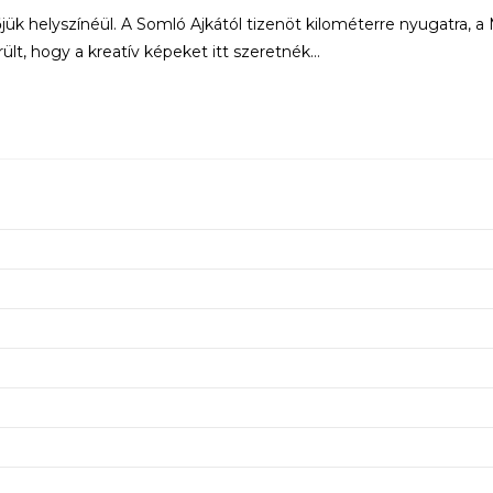
ük helyszínéül. A Somló Ajkától tizenöt kilométerre nyugatra, a
lt, hogy a kreatív képeket itt szeretnék…