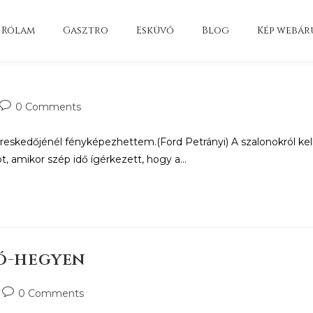
Rólam
Gasztro
Esküvő
Blog
Kép webár
0 Comments
kedőjénél fényképezhettem.(Ford Petrányi) A szalonokról kelle
t, amikor szép idő ígérkezett, hogy a…
ló-hegyen
0 Comments