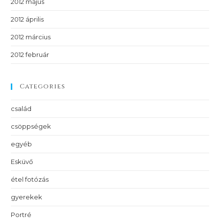
2012 május
2012 április
2012 március
2012 február
Categories
család
csöppségek
egyéb
Esküvő
étel fotózás
gyerekek
Portré