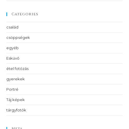
Categories
család
csöppségek
egyéb
Esküvő
étel fotózás
gyerekek
Portré
Táj képek
tárgyfotók
Meta