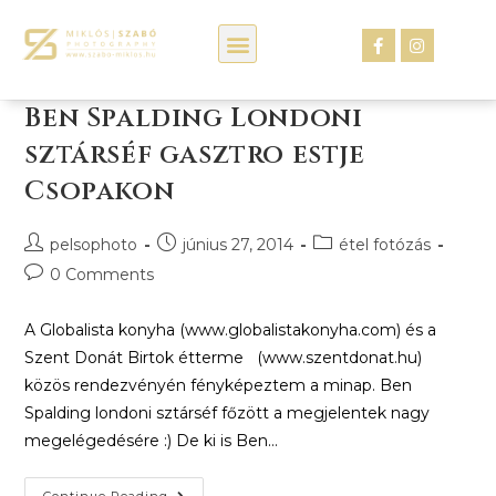
Kép webáruház
Ben Spalding Londoni
sztárséf gasztro estje
Csopakon
pelsophoto
június 27, 2014
étel fotózás
0 Comments
A Globalista konyha (www.globalistakonyha.com) és a
Szent Donát Birtok étterme (www.szentdonat.hu)
közös rendezvényén fényképeztem a minap. Ben
Spalding londoni sztárséf főzött a megjelentek nagy
megelégedésére :) De ki is Ben…
Continue Reading