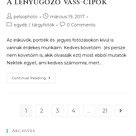
A lenyűgöző Vass-cipők
pelsophoto
március 19, 2017
egyéb
/
tárgyfotók
0 Comments
Az esküvők, portrék és jegyes fotózásokon kívül is
vannak érdekes munkáim. Kedves követőim (és persze
nem követőim is, akik olvassák ezt) most ebből mutatok
Nektek egyet, ami kedves számomra, mert…
Continue Reading
1
2
3
4
…
21
Archives