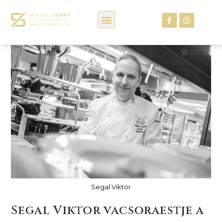
Kép webáruház
Segal Viktor
Segal Viktor vacsoraestje a