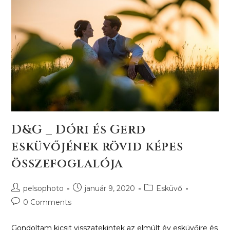
D&G _ Dóri és Gerd
esküvőjének rövid képes
összefoglalója
pelsophoto
január 9, 2020
Esküvő
0 Comments
Gondoltam kicsit visszatekintek az elmúlt év esküvőire és