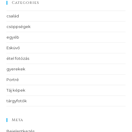
Categories
család
csöppségek
egyéb
Esküvő
étel fotózás
gyerekek
Portré
Táj képek
tárgyfotók
Meta
Bejelentkezés