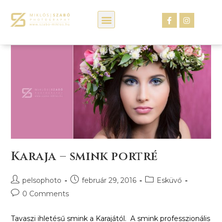
Kép webáruház
Karaja – smink portré
pelsophoto
február 29, 2016
Esküvő
0 Comments
Tavaszi ihletésű smink a Karajától. A smink professzionális