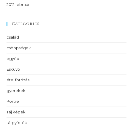
2012 február
Categories
család
csöppségek
egyéb
Esküvő
étel fotózás
gyerekek
Portré
Táj képek
tárgyfotók