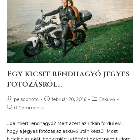
Egy kicsit rendhagyó jegyes
fotózásról…
pelsophoto
február 20, 2016
Esküvő
0 Comments
...de miért rendhagyó? Mert azért az ritkán fordul elő,
hogy a jegyes fotózás az esküvő után készül. Most
hirtelen az okát, hogy miért is történt ez így nem tudom