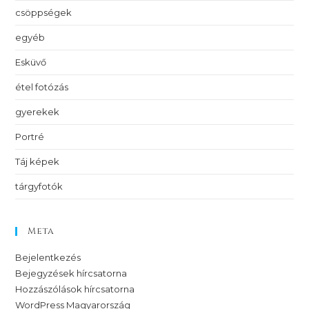
csöppségek
egyéb
Esküvő
étel fotózás
gyerekek
Portré
Táj képek
tárgyfotók
Meta
Bejelentkezés
Bejegyzések hírcsatorna
Hozzászólások hírcsatorna
WordPress Magyarország