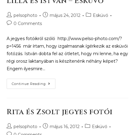
Lilla és István – Esküvő
pelsophoto
május 24, 2012
Esküvő
0 Comments
A jegyes fotóikról szóló http://www.pelso-photo.com/?
p=1456 már írtam, hogy izgalmasnak ígérkezik az esküvői
fotózás. István dobta fel az ötletet, hogy mi lenne, ha egy
régi orosz laktanyában is készítenénk néhány képet?
Engem ilyesmire…
Continue Reading
Rita és Zsolt jegyes fotói
pelsophoto
május 16, 2012
Esküvő
0 Comments