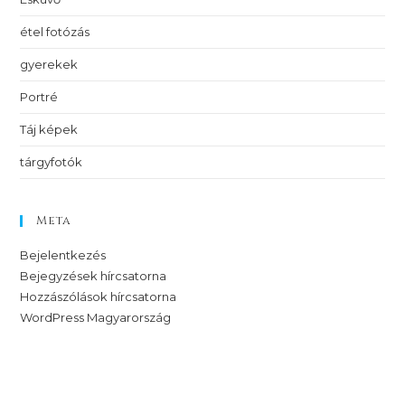
étel fotózás
gyerekek
Portré
Táj képek
tárgyfotók
Meta
Bejelentkezés
Bejegyzések hírcsatorna
Hozzászólások hírcsatorna
WordPress Magyarország