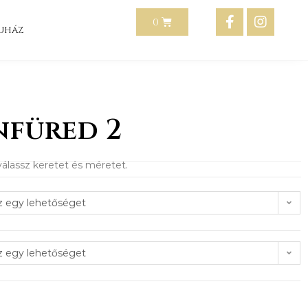
uház
nfüred 2
álassz keretet és méretet.
z egy lehetőséget
z egy lehetőséget