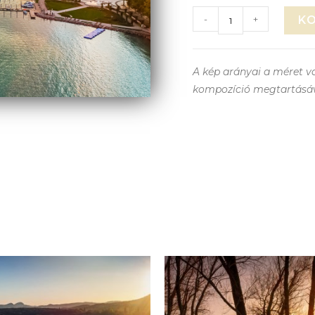
-
+
K
A kép arányai a méret vá
kompozíció megtartásá