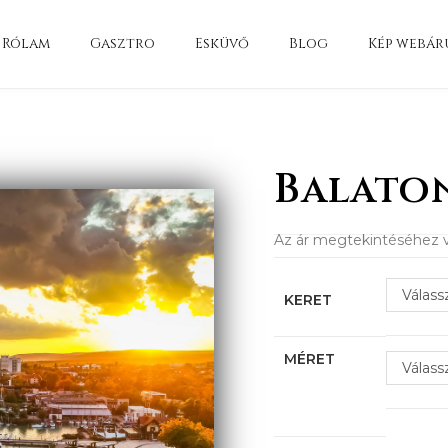
Rólam
Gasztro
Esküvő
Blog
Kép webár
Balato
Az ár megtekintéséhez v
Válass
KERET
MÉRET
Válass