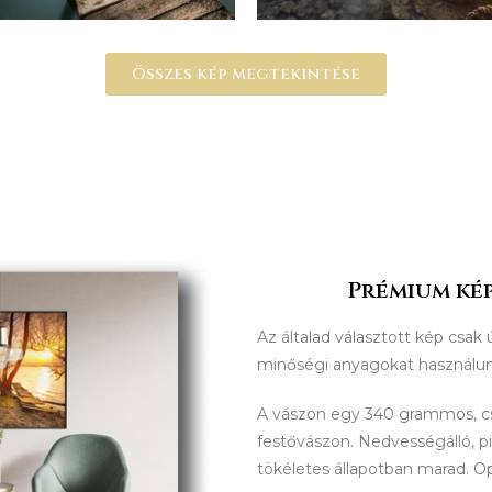
Összes kép megtekintése
Prémium kép
Az általad választott kép csak 
minőségi anyagokat használu
A vászon egy 340 grammos, 
festővászon. Nedvességálló, p
tökéletes állapotban marad. O