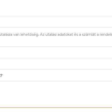
talásra van lehetőség. Az utalási adatokat és a számlát a rend
e?