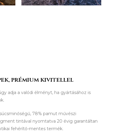
ek, prémium kivitellel
úgy adja a valódi élményt, ha gyártásához is
nk.
csúcsminőségű, 78% pamut művészi
igment tintával nyomtatva 20 évig garantáltan
ptikai fehérítő-mentes termék.