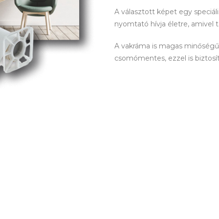
A választott képet egy speciá
nyomtató hívja életre, amivel 
A vakráma is magas minőségű! 
csomómentes, ezzel is biztosítva