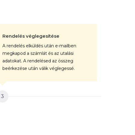
Rendelés véglegesítése
A kép gy
A rendelés elküldés után e-mailben
A végele
megkapod a számlát és az utalási
rendelése
adatokat. A rendelésed az összeg
professz
beérkezése után válik véglegessé.
vászonra.
3
4