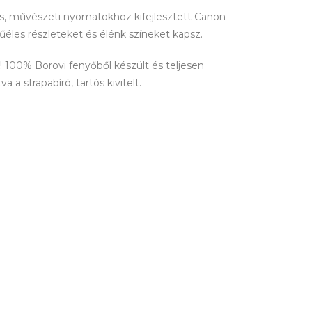
lis, művészeti nyomatokhoz kifejlesztett Canon
tűéles részleteket és élénk színeket kapsz.
100% Borovi fenyőből készült és teljesen
 a strapabíró, tartós kivitelt.