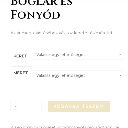
Boglár és
Fonyód
Az ár megtekintéséhez válassz keretet és méretet.
Válassz egy lehetőséget
KERET
MÉRET
Válassz egy lehetőséget
-
+
KOSÁRBA TESZEM
A kép arányai a méret választásával változhatnak, de