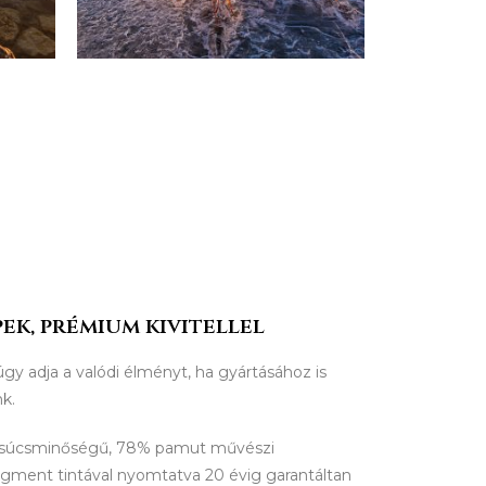
ek, prémium kivitellel
úgy adja a valódi élményt, ha gyártásához is
nk.
csúcsminőségű, 78% pamut művészi
igment tintával nyomtatva 20 évig garantáltan