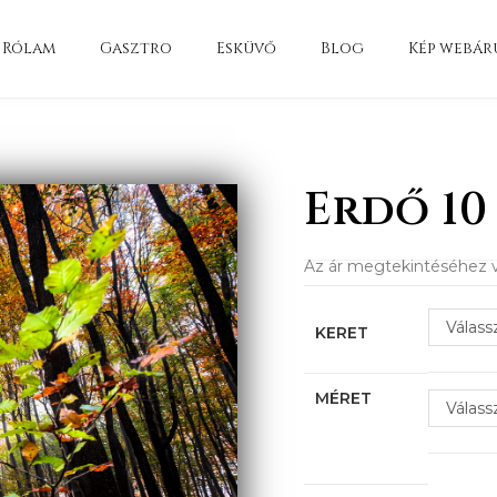
Rólam
Gasztro
Esküvő
Blog
Kép webár
Erdő 10
Az ár megtekintéséhez v
Válass
KERET
MÉRET
Válass