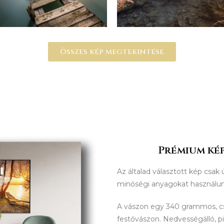
Összes kép megtekintése
Prémium kép
Az általad választott kép csak 
minőségi anyagokat használu
A vászon egy 340 grammos, 
festővászon. Nedvességálló, p