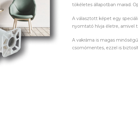
tökéletes állapotban marad. O
A választott képet egy speciá
nyomtató hívja életre, amivel 
A vakráma is magas minőségű! 
csomómentes, ezzel is biztosítva