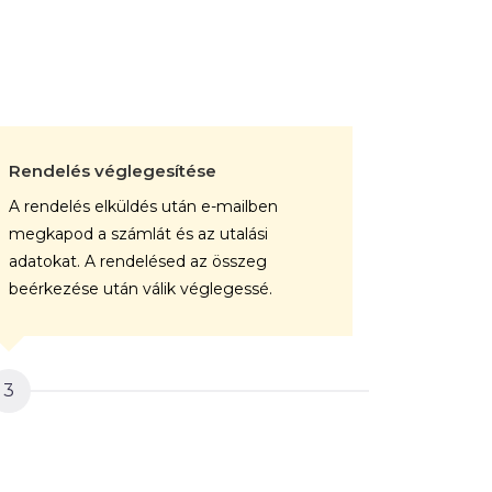
Rendelés véglegesítése
A kép gy
A rendelés elküldés után e-mailben
A végele
megkapod a számlát és az utalási
rendelése
adatokat. A rendelésed az összeg
professz
beérkezése után válik véglegessé.
vászonra.
3
4