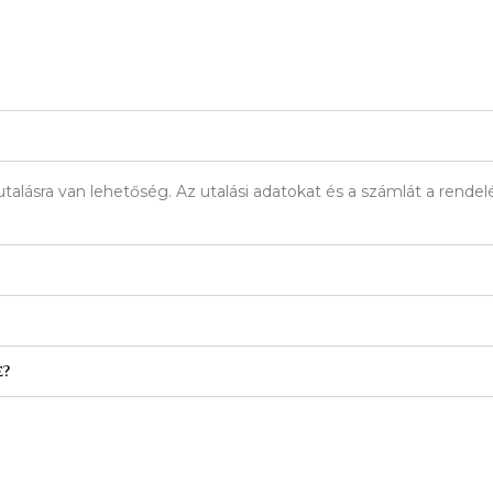
talásra van lehetőség. Az utalási adatokat és a számlát a rend
e?