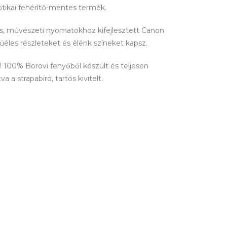
ptikai fehérítő-mentes termék.
lis, művészeti nyomatokhoz kifejlesztett Canon
tűéles részleteket és élénk színeket kapsz.
100% Borovi fenyőből készült és teljesen
 a strapabíró, tartós kivitelt.