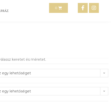
uház
álassz keretet és méretet.
z egy lehetőséget
z egy lehetőséget