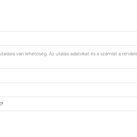
talásra van lehetőség. Az utalási adatokat és a számlát a rend
e?