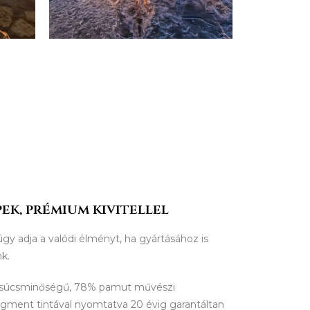
ek, prémium kivitellel
úgy adja a valódi élményt, ha gyártásához is
nk.
csúcsminőségű, 78% pamut művészi
igment tintával nyomtatva 20 évig garantáltan