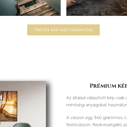
Összes kép megtekintése
Prémium kép
Az általad választott kép csak 
minőségi anyagokat használu
A vászon egy 340 grammos, 
festővászon. Nedvességálló, p