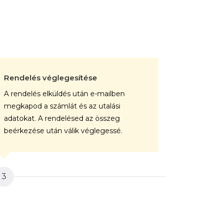
Rendelés véglegesítése
A kép gy
A rendelés elküldés után e-mailben
A végele
megkapod a számlát és az utalási
rendelése
adatokat. A rendelésed az összeg
professz
beérkezése után válik véglegessé.
vászonra.
3
4