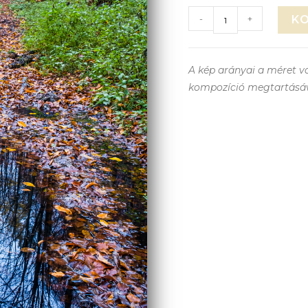
-
+
K
A kép arányai a méret vá
kompozíció megtartásá