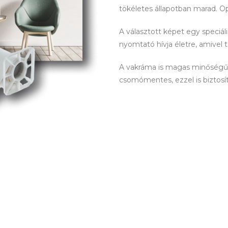
tökéletes állapotban marad. O
A választott képet egy speciá
nyomtató hívja életre, amivel 
A vakráma is magas minőségű! 
csomómentes, ezzel is biztosítva