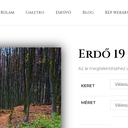
Rólam
Gasztro
Esküvő
Blog
Kép webár
Erdő 19
Az ár megtekintéséhez v
Válass
KERET
MÉRET
Válass