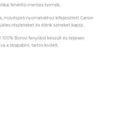
ptikai fehérítő-mentes termék.
lis, művészeti nyomatokhoz kifejlesztett Canon
tűéles részleteket és élénk színeket kapsz.
100% Borovi fenyőből készült és teljesen
 a strapabíró, tartós kivitelt.