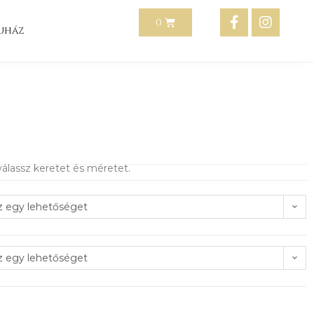
uház
álassz keretet és méretet.
z egy lehetőséget
z egy lehetőséget