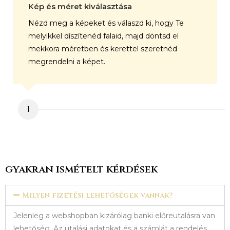
Kép és méret kiválasztása
Nézd meg a képeket és válaszd ki, hogy Te
melyikkel díszítenéd falaid, majd döntsd el
mekkora méretben és kerettel szeretnéd
megrendelni a képet.
1
gyakran ismételt kérdések
Milyen fizetési lehetőségek vannak?
Jelenleg a webshopban kizárólag banki előreutalásra van
lehetőség. Az utalási adatokat és a számlát a rendelés