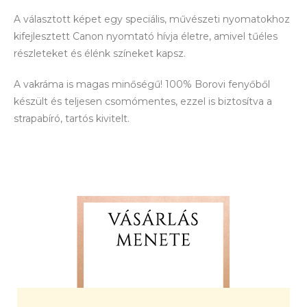
A választott képet egy speciális, művészeti nyomatokhoz
kifejlesztett Canon nyomtató hívja életre, amivel tűéles
részleteket és élénk színeket kapsz.
A vakráma is magas minőségű! 100% Borovi fenyőből
készült és teljesen csomómentes, ezzel is biztosítva a
strapabíró, tartós kivitelt.