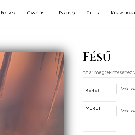
Rólam
Gasztro
Esküvő
Blog
Kép webár
Fésű
Az ár megtekintéséhez v
Válass
KERET
MÉRET
Válass