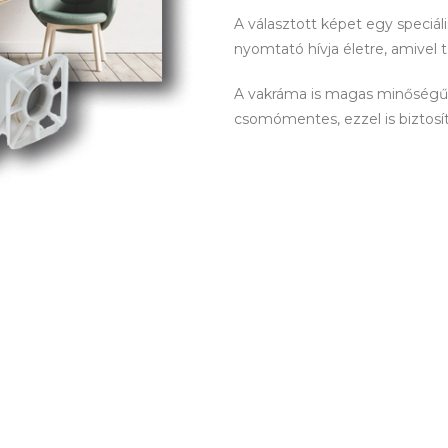
A választott képet egy speciá
nyomtató hívja életre, amivel 
A vakráma is magas minőségű! 
csomómentes, ezzel is biztosítva