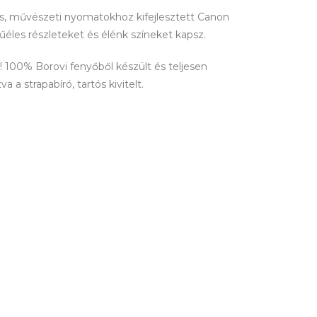
lis, művészeti nyomatokhoz kifejlesztett Canon
tűéles részleteket és élénk színeket kapsz.
100% Borovi fenyőből készült és teljesen
 a strapabíró, tartós kivitelt.