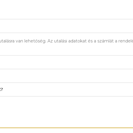
talásra van lehetőség. Az utalási adatokat és a számlát a rend
e?