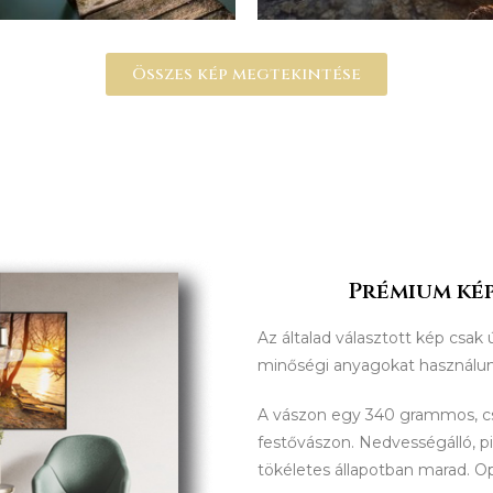
Összes kép megtekintése
Prémium kép
Az általad választott kép csak 
minőségi anyagokat használu
A vászon egy 340 grammos, 
festővászon. Nedvességálló, p
tökéletes állapotban marad. O