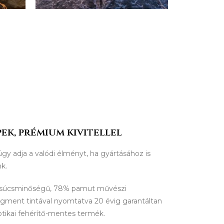
ek, prémium kivitellel
úgy adja a valódi élményt, ha gyártásához is
nk.
csúcsminőségű, 78% pamut művészi
igment tintával nyomtatva 20 évig garantáltan
ptikai fehérítő-mentes termék.