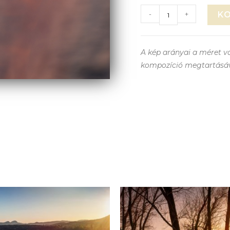
-
+
K
A kép arányai a méret vá
kompozíció megtartásá