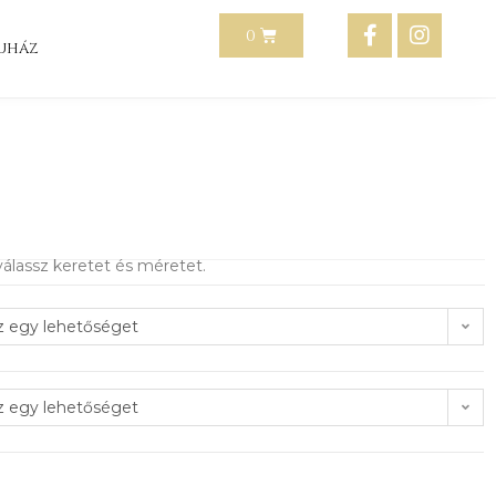
uház
álassz keretet és méretet.
z egy lehetőséget
z egy lehetőséget