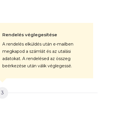
Rendelés véglegesítése
A kép gy
A rendelés elküldés után e-mailben
A végele
megkapod a számlát és az utalási
rendelése
adatokat. A rendelésed az összeg
professz
beérkezése után válik véglegessé.
vászonra.
3
4