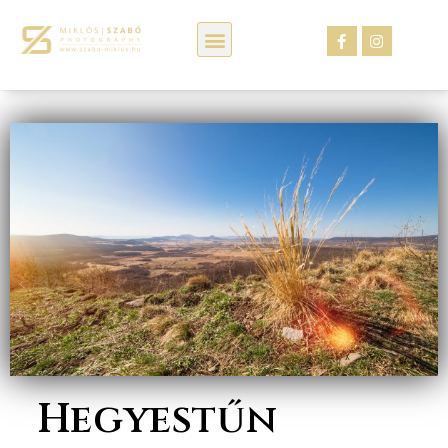
Kép webáruház
Hegyestűn