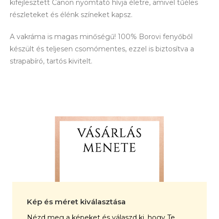
kifejlesztett Canon nyomtató hívja életre, amivel tűéles
részleteket és élénk színeket kapsz.
A vakráma is magas minőségű! 100% Borovi fenyőből
készült és teljesen csomómentes, ezzel is biztosítva a
strapabíró, tartós kivitelt.
Kép és méret kiválasztása
Nézd meg a képeket és válaszd ki, hogy Te