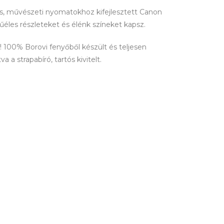
lis, művészeti nyomatokhoz kifejlesztett Canon
tűéles részleteket és élénk színeket kapsz.
100% Borovi fenyőből készült és teljesen
 a strapabíró, tartós kivitelt.