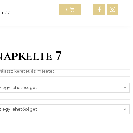
uház
apkelte 7
álassz keretet és méretet.
z egy lehetőséget
z egy lehetőséget