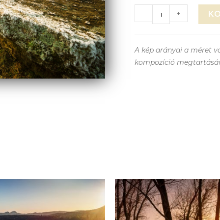
-
+
K
A kép arányai a méret vá
kompozíció megtartásá