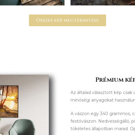
Összes kép megtekintése
Prémium kép
Az általad választott kép csak 
minőségi anyagokat használu
A vászon egy 340 grammos, 
festővászon. Nedvességálló, p
tökéletes állapotban marad. O