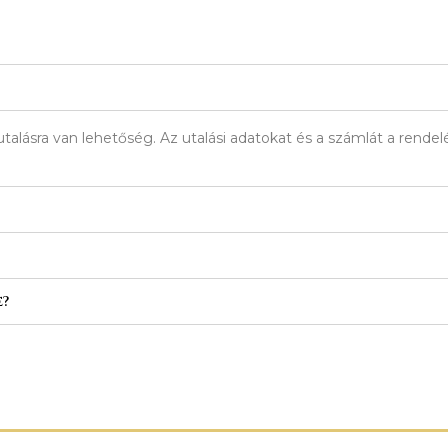
talásra van lehetőség. Az utalási adatokat és a számlát a rend
e?