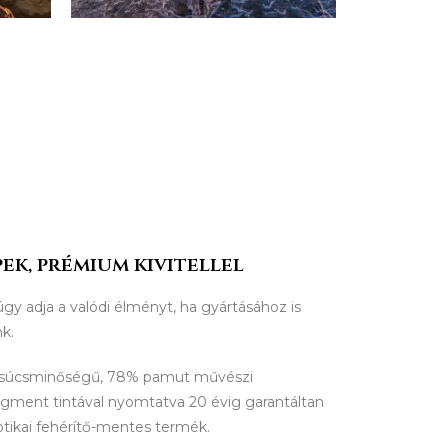
ek, prémium kivitellel
úgy adja a valódi élményt, ha gyártásához is
nk.
csúcsminőségű, 78% pamut művészi
igment tintával nyomtatva 20 évig garantáltan
ptikai fehérítő-mentes termék.