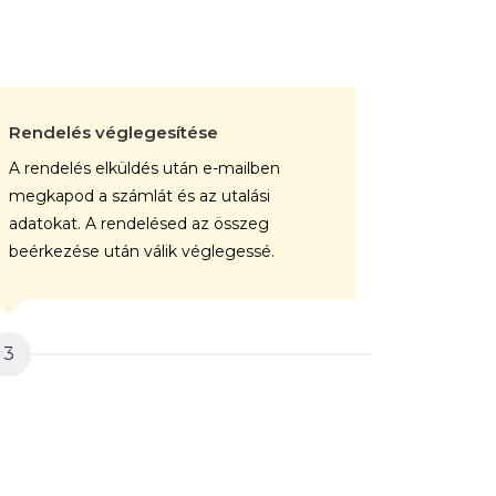
Rendelés véglegesítése
A kép gy
A rendelés elküldés után e-mailben
A végele
megkapod a számlát és az utalási
rendelése
adatokat. A rendelésed az összeg
professz
beérkezése után válik véglegessé.
vászonra.
3
4