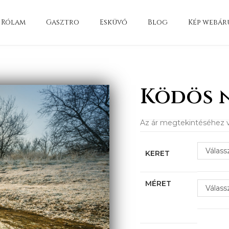
Rólam
Gasztro
Esküvő
Blog
Kép webár
Ködös n
Az ár megtekintéséhez v
Válass
KERET
MÉRET
Válass