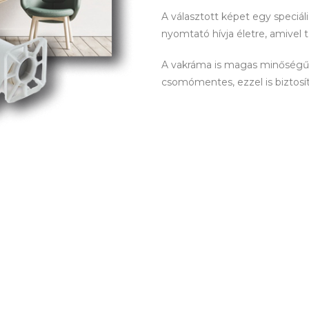
A választott képet egy speciá
nyomtató hívja életre, amivel 
A vakráma is magas minőségű! 
csomómentes, ezzel is biztosítva