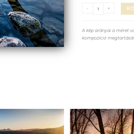
-
+
K
A kép arányai a méret vá
kompozíció megtartásá