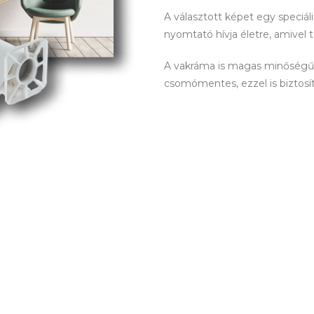
A választott képet egy speciá
nyomtató hívja életre, amivel 
A vakráma is magas minőségű! 
csomómentes, ezzel is biztosítva