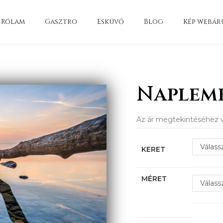
Rólam
Gasztro
Esküvő
Blog
Kép webár
Napleme
Az ár megtekintéséhez v
Válass
KERET
MÉRET
Válass