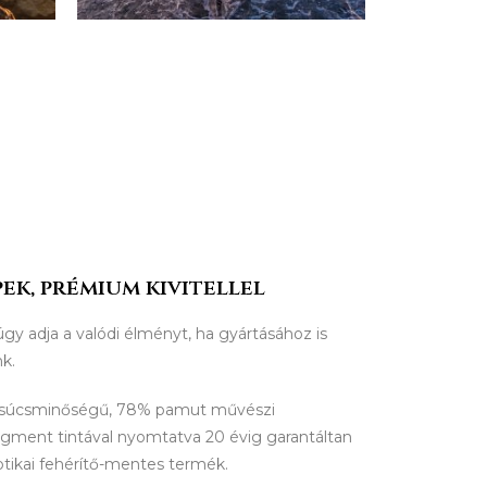
ek, prémium kivitellel
úgy adja a valódi élményt, ha gyártásához is
nk.
csúcsminőségű, 78% pamut művészi
igment tintával nyomtatva 20 évig garantáltan
ptikai fehérítő-mentes termék.