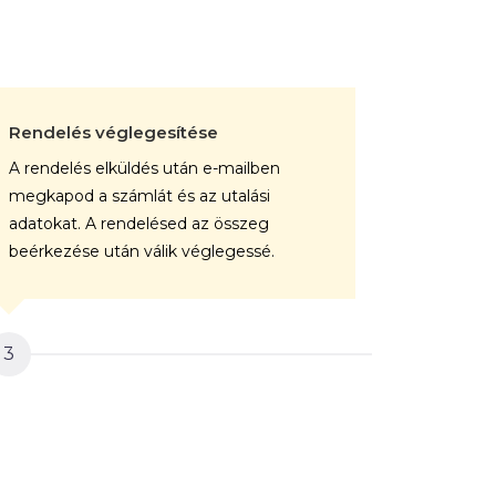
Rendelés véglegesítése
A kép gy
A rendelés elküldés után e-mailben
A végele
megkapod a számlát és az utalási
rendelése
adatokat. A rendelésed az összeg
professz
beérkezése után válik véglegessé.
vászonra.
3
4