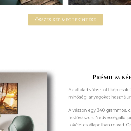
Összes kép megtekintése
Prémium kép
Az általad választott kép csak 
minőségi anyagokat használu
A vászon egy 340 grammos, 
festővászon. Nedvességálló, p
tökéletes állapotban marad. O