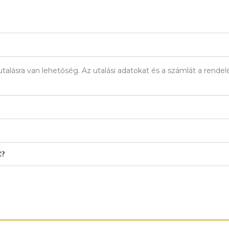
talásra van lehetőség. Az utalási adatokat és a számlát a rend
e?