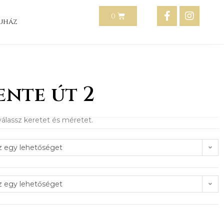
uház
nte út 2
álassz keretet és méretet.
z egy lehetőséget
z egy lehetőséget