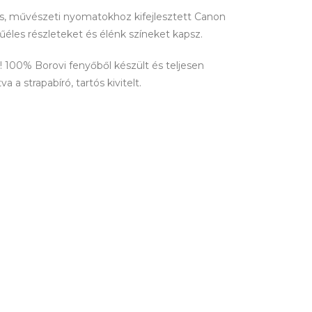
lis, művészeti nyomatokhoz kifejlesztett Canon
tűéles részleteket és élénk színeket kapsz.
100% Borovi fenyőből készült és teljesen
 a strapabíró, tartós kivitelt.