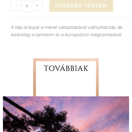
-
+
KOSÁRBA TESZEM
A kép arányai a méret választásával változhatnak, de
kizárólag a tartalom és a kompozíció megtartásával