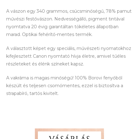
A vászon egy 340 grammos, csúcsminőségű, 78% pamut
művészi festővászon. Nedvességálló, pigment tintával
nyomtatva 20 évig garantáltan tökéletes állapotban
marad. Optikai fehérítő-mentes termék.
A választott képet egy speciális, művészeti nyomatokhoz
kifejlesztett Canon nyomtató hívja életre, amivel tűéles
részleteket és élénk színeket kapsz.
A vakráma is magas minőségű! 100% Borovi fenyőből
készült és teljesen csomómentes, ezzel is biztosítva a
strapabíró, tartós kivitelt.