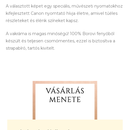
A választott képet egy speciális, művészeti nyomatokhoz
kifejlesztett Canon nyomtató hívja életre, amivel tűéles
részleteket és élénk színeket kapsz.
A vakráma is magas minőségű! 100% Borovi fenyőből
készült és teljesen csomómentes, ezzel is biztosítva a
strapabíró, tartós kivitelt.