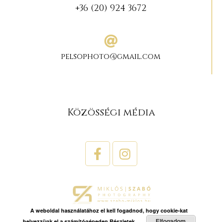
+36 (20) 924 3672
pelsophoto@gmail.com
Közösségi média
A weboldal használatához el kell fogadnod, hogy cookie-kat
Elfogadom
helyezzünk el a számítógépeden
Részletek