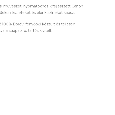
lis, művészeti nyomatokhoz kifejlesztett Canon
tűéles részleteket és élénk színeket kapsz.
100% Borovi fenyőből készült és teljesen
 a strapabíró, tartós kivitelt.