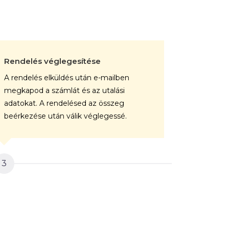
Rendelés véglegesítése
A kép gy
A rendelés elküldés után e-mailben
A végele
megkapod a számlát és az utalási
rendelése
adatokat. A rendelésed az összeg
professz
beérkezése után válik véglegessé.
vászonra.
3
4