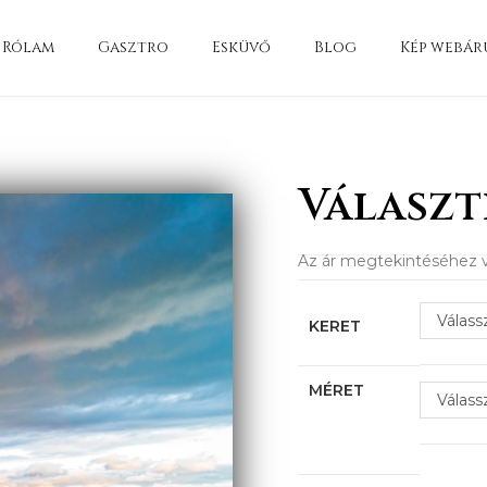
Rólam
Gasztro
Esküvő
Blog
Kép webár
Választ
Az ár megtekintéséhez v
Válass
KERET
MÉRET
Válass