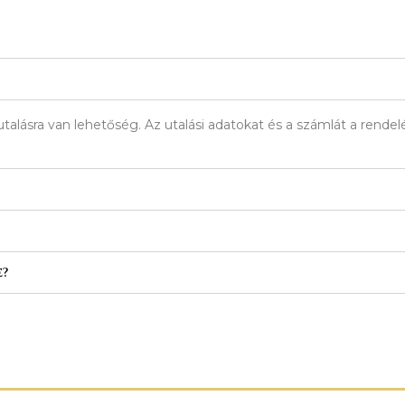
talásra van lehetőség. Az utalási adatokat és a számlát a rend
e?