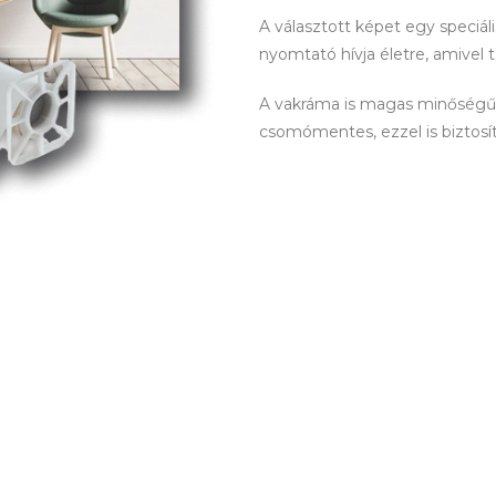
A választott képet egy speciá
nyomtató hívja életre, amivel 
A vakráma is magas minőségű! 
csomómentes, ezzel is biztosítva