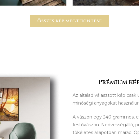
Összes kép megtekintése
Prémium kép
Az általad választott kép csak 
minőségi anyagokat használu
A vászon egy 340 grammos, 
festővászon. Nedvességálló, p
tökéletes állapotban marad. O