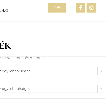
uház
ék
álassz keretet és méretet.
z egy lehetőséget
z egy lehetőséget