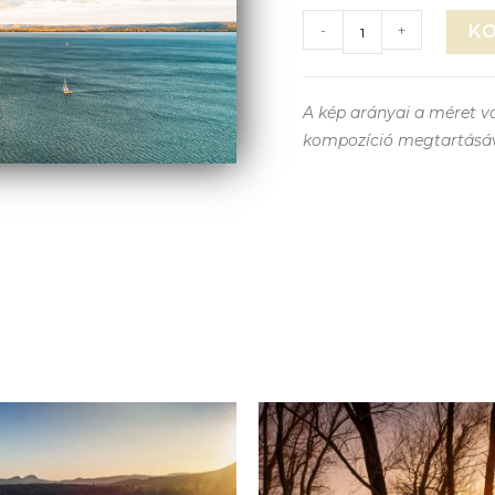
-
+
K
A kép arányai a méret vá
kompozíció megtartásá