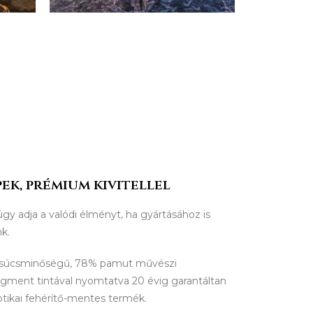
ek, prémium kivitellel
úgy adja a valódi élményt, ha gyártásához is
nk.
csúcsminőségű, 78% pamut művészi
igment tintával nyomtatva 20 évig garantáltan
ptikai fehérítő-mentes termék.