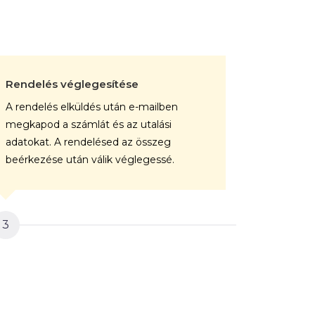
Rendelés véglegesítése
A kép gy
A rendelés elküldés után e-mailben
A végele
megkapod a számlát és az utalási
rendelése
adatokat. A rendelésed az összeg
professz
beérkezése után válik véglegessé.
vászonra.
3
4