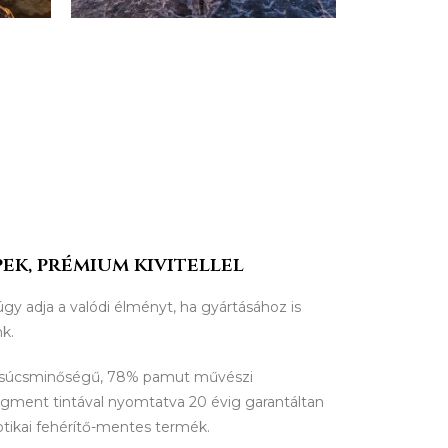
ek, prémium kivitellel
úgy adja a valódi élményt, ha gyártásához is
nk.
csúcsminőségű, 78% pamut művészi
igment tintával nyomtatva 20 évig garantáltan
ptikai fehérítő-mentes termék.