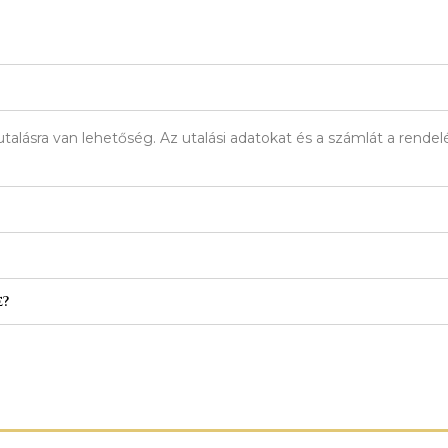
talásra van lehetőség. Az utalási adatokat és a számlát a rend
e?