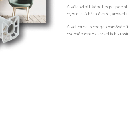
A választott képet egy speciá
nyomtató hívja életre, amivel 
A vakráma is magas minőségű! 
csomómentes, ezzel is biztosítva