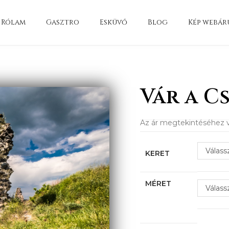
Rólam
Gasztro
Esküvő
Blog
Kép webár
Vár a C
Az ár megtekintéséhez v
Válass
KERET
MÉRET
Válass