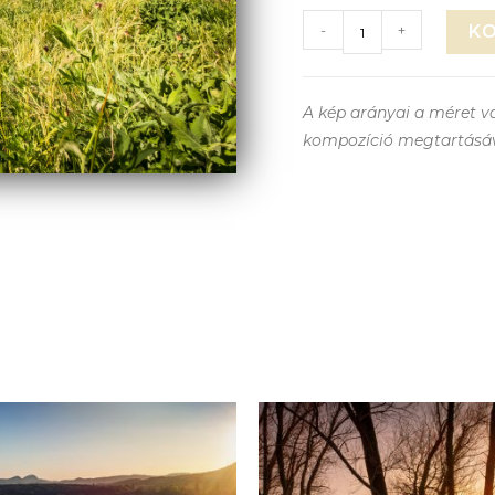
-
+
K
A kép arányai a méret vá
kompozíció megtartásá