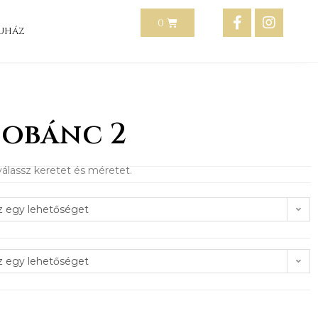
uház
sobánc 2
álassz keretet és méretet.
z egy lehetőséget
z egy lehetőséget