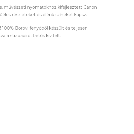
lis, művészeti nyomatokhoz kifejlesztett Canon
tűéles részleteket és élénk színeket kapsz.
100% Borovi fenyőből készült és teljesen
 a strapabíró, tartós kivitelt.