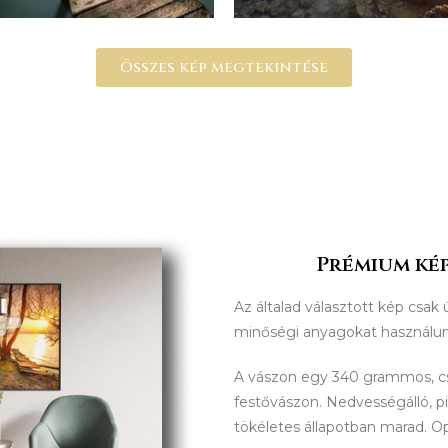
Összes kép megtekintése
Prémium kép
Az általad választott kép csak 
minőségi anyagokat használu
A vászon egy 340 grammos, 
festővászon. Nedvességálló, p
tökéletes állapotban marad. O