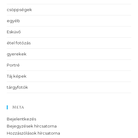
csöppségek
egyéb
Esküvő
étel fotózás
gyerekek
Portré
Táj képek
tárgyfotók
Meta
Bejelentkezés
Bejegyzések hírcsatorna
Hozzászólások hírcsatorna