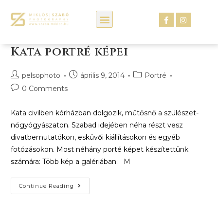
Kép webáruház
Kata portré képei
pelsophoto
április 9, 2014
Portré
0 Comments
Kata civilben kórházban dolgozik, műtősnő a szülészet-
nőgyógyászaton. Szabad idejében néha részt vesz
divatbemutatókon, esküvői kiállításokon és egyéb
fotózásokon. Most néhány porté képet készítettünk
számára: Több kép a galériában: M
Continue Reading