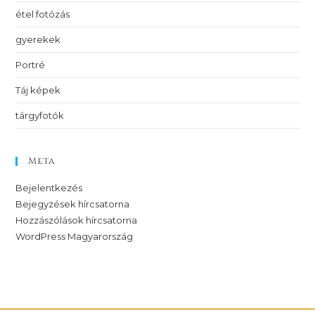
étel fotózás
gyerekek
Portré
Táj képek
tárgyfotók
Meta
Bejelentkezés
Bejegyzések hírcsatorna
Hozzászólások hírcsatorna
WordPress Magyarország