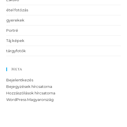
étel fotózás
gyerekek
Portré
Táj képek
tárgyfotók
Meta
Bejelentkezés
Bejegyzések hírcsatorna
Hozzászólások hírcsatorna
WordPress Magyarország