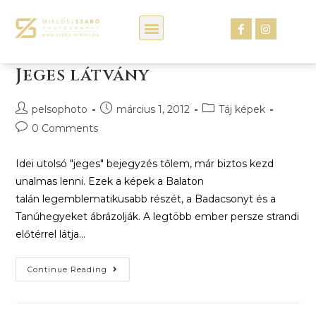
Kép webáruház
Jeges látvány
pelsophoto
március 1, 2012
Táj képek
0 Comments
Idei utolsó "jeges" bejegyzés tőlem, már biztos kezd
unalmas lenni. Ezek a képek a Balaton
talán legemblematikusabb részét, a Badacsonyt és a
Tanúhegyeket ábrázolják. A legtöbb ember persze strandi
előtérrel látja…
Continue Reading